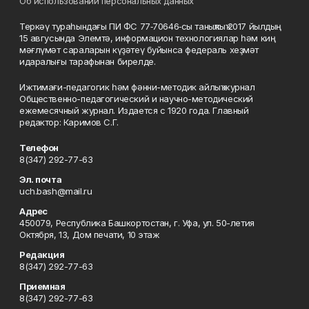
Об использовании персональных данных
Теркәү тураһындағы ПИ ФС 77‑70646‑сы таныҡлыҡ 2017 йылдың
15 авгусында Элемтә, информацион технологиялар һәм киң
мәғлүмәт сараларын күҙәтеү буйынса федераль хеҙмәт
идаралығы тарафынан бирелде.
Ижтимағи-педагогик һәм фәнни-методик айлыҡ журнал
Общественно-педагогический и научно-методический
ежемесячный журнал. Издается с 1920 года. Главный
редактор: Каримов С.Г.
Телефон
8(347) 292-77-63
Эл. почта
uch.bash@mail.ru
Адрес
450079, Республика Башкортостан, г. Уфа, ул. 50-летия
Октября, 13, Дом печати, 10 этаж
Редакция
8(347) 292-77-63
Приемная
8(347) 292-77-63