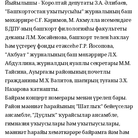
Йыйылышы - Ҡоролтай депутаты З.А. Әлибаев,
"Башҡортостан уҡытыусыһы" журналының баш
мөхәррире С.Ғ. Кәримов, М. Аҡмулла исемендәге
БДПУ-ның башҡорт филологияһы факультеты
деканы Л.М. Хөсәйенова, башҡорт телен һаҡлау
һәм үҫтереү фонды етәксеһе Г.Р. Йосопова,
"Аҡбуҙат " журналының баш мөхәррире Л.Х.
Абдуллина, журналдың яуаплы секретары М.М.
Тайсина, Ауырғазы районының почетлы
гражданины М.Х. Вәлитов, шағирҙың туғаны З.Х.
Назарова ҡатнашты.
Байрам концерт номерҙары менән үрелеп барҙы.
Район мәҙәниәт һарайының "Шатлыҡ" бейеүселәр
ансамбле, "Дуҫлыҡ" ҡурайсылар ансамбле,
гимназия уҡыусылары һәм уҡытыусылары,
мәҙәниәт һарайы хеҙмәткәрҙәре байрамға йәм һәм