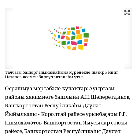
Талбазы башҡорт гимназияһына күренекле шағир Рәшит
Назаров исемен биреү тантанаһы үтте
Осрашыуҙа мәртәбәле ҡунаҡтар: Ауырғазы
районы хакимиәте башлығы А.Н. Шәһәретдинов,
Башҡортостан Республикаһы Дәүләт
Йыйылышы - Ҡоролтай рәйесе урынбаҫары Р.Р.
Ишмөхәмәтов, Башҡортостан Яҙыусылар союзы
рәйесе, Башҡортостан Республикаһы Дәүләт