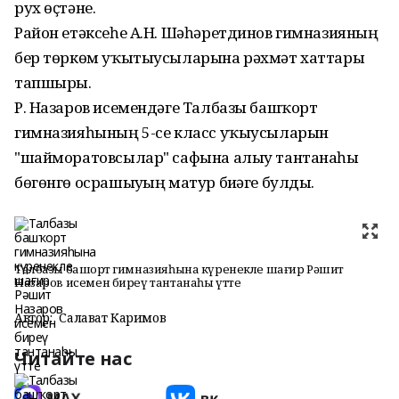
рух өҫтәне.
Район етәксеһе А.Н. Шәһәретдинов гимназияның
бер төркөм уҡытыусыларына рәхмәт хаттары
тапшырҙы.
Р. Назаров исемендәге Талбазы башҡорт
гимназияһының 5-се класс уҡыусыларын
"шайморатовсылар" сафына алыу тантанаһы
бөгөнгө осрашыуҙың матур биҙәге булды.
Талбазы башҡорт гимназияһына күренекле шағир Рәшит
Назаров исемен биреү тантанаһы үтте
Автор:
Салават Каримов
Читайте нас