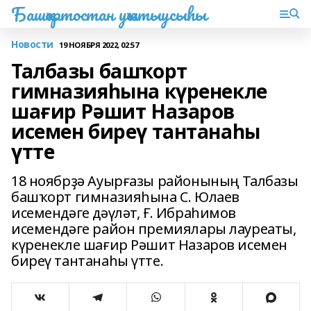
Башҡортостан уҡытыусыһы
Новости
19 НОЯБРЯ 2022, 02:57
Талбазы башҡорт
гимназияһына күренекле
шағир Рәшит Назаров
исемен биреү тантанаһы
үтте
18 ноябрҙә Ауырғазы районының Талбазы
башҡорт гимназияһына С. Юлаев
исемендәге дәүләт, Ғ. Ибраһимов
исемендәге район премиялары лауреаты,
күренекле шағир Рәшит Назаров исемен
биреү тантанаһы үтте.