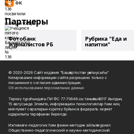
Партнеры
Фотобанк
Рубрика "Еда и
журналистов РБ
напитки"
© 2020-2026 Сайт издания "Башҡортостан уҡытыусыһы"
Копирование информации сайта разрешено только с
письменного согласия администрации.
Об использовании персональных данных
Теркәү тураһындағы ПИ ФС 77‑70646‑сы таныҡлыҡ 2017 йылдың
15 авгусында Элемтә, информацион технологиялар һәм киң
мәғлүмәт сараларын күҙәтеү буйынса федераль хеҙмәт
идаралығы тарафынан бирелде.
Ижтимағи-педагогик һәм фәнни-методик айлыҡ журнал
Общественно-педагогический и научно-методический