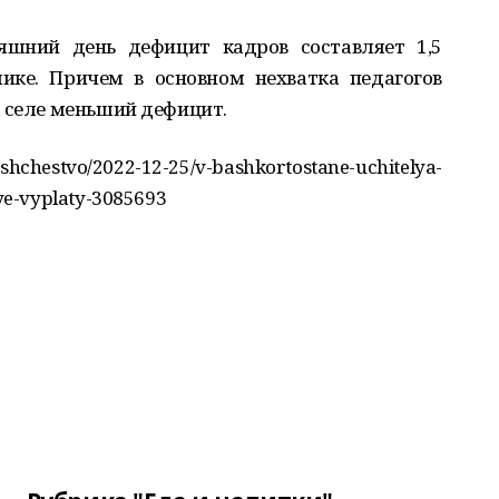
яшний день дефицит кадров составляет 1,5
ике. Причем в основном нехватка педагогов
а селе меньший дефицит.
bshchestvo/2022-12-25/v-bashkortostane-uchitelya-
ye-vyplaty-3085693