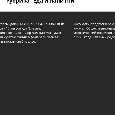
Рубрика "Еда и напитки"
ураһындағы ПИ ФС 77‑70646‑сы таныҡлыҡ
Ижтимағи-педагогик һәм 
дың 15 авгусында Элемтә,
журнал Общественно-педа
ион технологиялар һәм киң мәғлүмәт
методический ежемесячн
н күҙәтеү буйынса федераль хеҙмәт
с 1920 года. Главный реда
ы тарафынан бирелде.