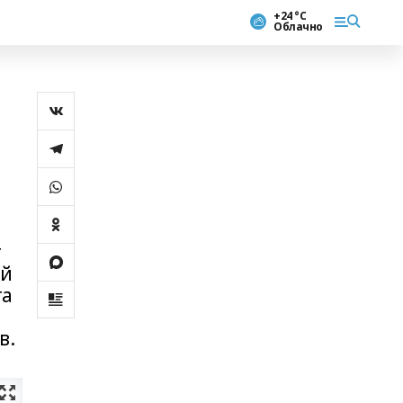
+24 °С
Облачно
т
ой
та
в.