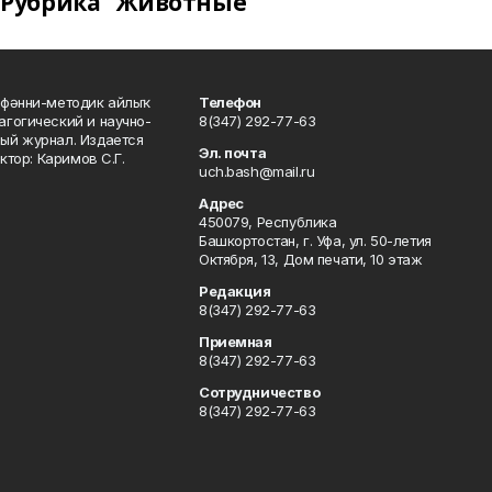
Рубрика "Животные"
фәнни-методик айлыҡ
Телефон
гогический и научно-
8(347) 292-77-63
ый журнал. Издается
Эл. почта
ктор: Каримов С.Г.
uch.bash@mail.ru
Адрес
450079, Республика
Башкортостан, г. Уфа, ул. 50-летия
Октября, 13, Дом печати, 10 этаж
Редакция
8(347) 292-77-63
Приемная
8(347) 292-77-63
Сотрудничество
8(347) 292-77-63