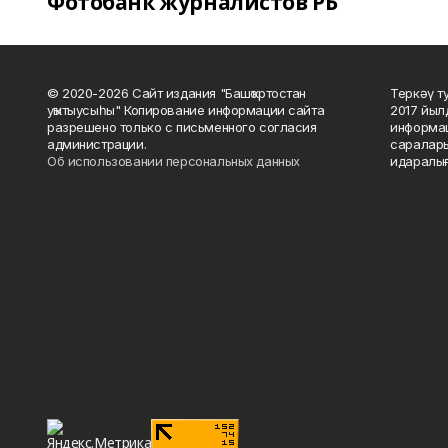
Фотобанк журналистов РБ
© 2020-2026 Сайт издания "Башҡортостан
Теркәү т
уҡытыусыһы" Копирование информации сайта
2017 йыл
разрешено только с письменного согласия
информац
администрации.
саралары
Об использовании персональных данных
идаралығ