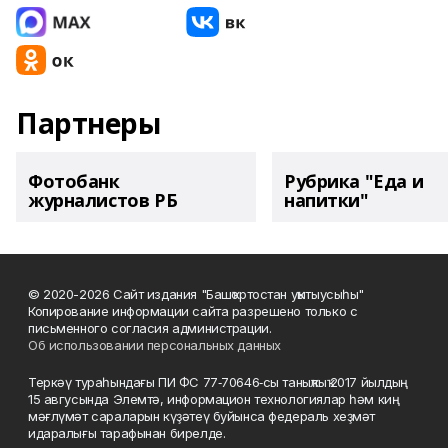
Партнеры
Фотобанк
Рубрика "Еда и
журналистов РБ
напитки"
© 2020-2026 Сайт издания "Башҡортостан уҡытыусыһы"
Копирование информации сайта разрешено только с
письменного согласия администрации.
Об использовании персональных данных
Теркәү тураһындағы ПИ ФС 77‑70646‑сы таныҡлыҡ 2017 йылдың
15 авгусында Элемтә, информацион технологиялар һәм киң
мәғлүмәт сараларын күҙәтеү буйынса федераль хеҙмәт
идаралығы тарафынан бирелде.