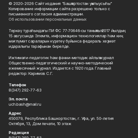
© 2020-2026 Сайт издания "Башҡортостан уҡытыусыһы"
Копирование информации сайта разрешено только с
письменного согласия администрации.
Об использовании персональных данных
Теркәү тураһындағы ПИ ФС 77‑70646‑сы таныҡлыҡ 2017 йылдың
15 авгусында Элемтә, информацион технологиялар һәм киң
мәғлүмәт сараларын күҙәтеү буйынса федераль хеҙмәт
идаралығы тарафынан бирелде.
Ижтимағи-педагогик һәм фәнни-методик айлыҡ журнал
Общественно-педагогический и научно-методический
ежемесячный журнал. Издается с 1920 года. Главный
редактор: Каримов С.Г.
Телефон
8(347) 292-77-63
Эл. почта
uch.bash@mail.ru
Адрес
450079, Республика Башкортостан, г. Уфа, ул. 50-летия
Октября, 13, Дом печати, 10 этаж
Редакция
8(347) 292-77-63