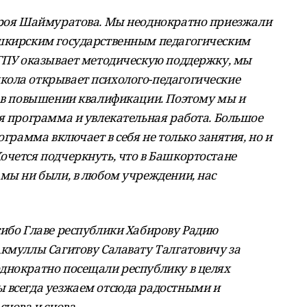
героя Шаймуратова. Мы неоднократно приезжали
ашкирским государственным педагогическим
БГПУ оказывает методическую поддержку, мы
кола открывает психолого-педагогические
м в повышении квалификации. Поэтому мы и
ая программа и увлекательная работа. Большое
ограмма включает в себя не только занятия, но и
очется подчеркнуть, что в Башкортостане
 мы ни были, в любом учреждении, нас
сибо Главе республики Хабирову Радию
Акмуллы Сагитову Салавату Талгатовичу за
днократно посещали республику в целях
 всегда уезжаем отсюда радостными и
снова и снова.