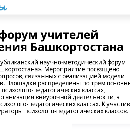
һы
 форум учителей
ения Башкортостана
еспубликанский научно-методический форум
ашкортостана». Мероприятие посвящено
просов, связанных с реализацией модели
ов. Площадки распределены по трем основ
 психолого-педагогических классах,
рганизация внеурочной деятельности, а
сихолого-педагогических классах. К участи
раторы психолого-педагогических классов.