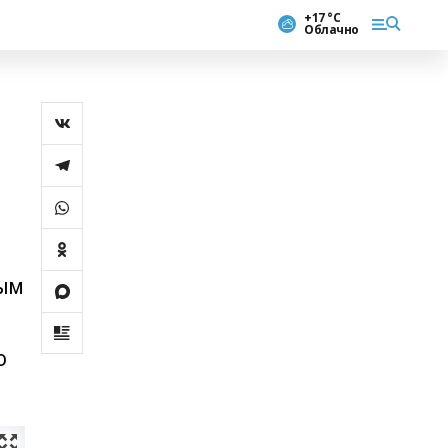
+17 °С
Облачно
ным
ю