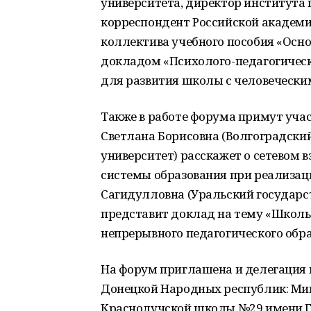
университета, директор института 
корреспондент Российской академи
коллектива учебного пособия «Осно
докладом «Психолого-педагогически
для развития школы с человечески
Также в работе форума примут уча
Светлана Борисовна (Волгоградски
университет) расскажет о сетевом 
системы образования при реализаци
Сагидулловна (Уральский государс
представит доклад на тему «Школь
непрерывного педагогического обра
На форум приглашена и делегация 
Донецкой Народных республик: Мин
Краснолучской школы №29 имени Гер