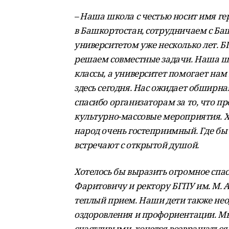
– Наша школа с честью носит имя 
в Башкортостан, сотрудничаем с Б
университетом уже несколько лет. 
решаем совместные задачи. Наша ш
классы, а университет помогает на
здесь сегодня. Нас ожидает обширн
спасибо организаторам за то, что пр
культурно-массовые мероприятия. Х
народ очень гостеприимный. Где бы
встречают с открытой душой.
Хотелось бы выразить огромное спа
Фаритовичу и ректору БГПУ им. М. 
теплый прием. Наши дети также нео
оздоровления и профориентации. Мы
счастливыми, хочется возвращаться 