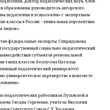
педагогики, доктор педагогических наук, член-
и образования, руководитель авторского
вы педагогики и психологии» с экспертным
е классы в России – уникальная перспектива
м лицом».
стие федеральные эксперты: Спиридонова
й государственный социально-педагогический
взаимодействии субъектов региональной
и таких классов; Белоусова Наталья
твенный педагогический университет)
но-университетское партнерство в контексте
зования».
из педагогических работников Луганской и
аева Оксана Сергеевна, учитель биологии
оя Советского Союза С.Х. Хасанова;