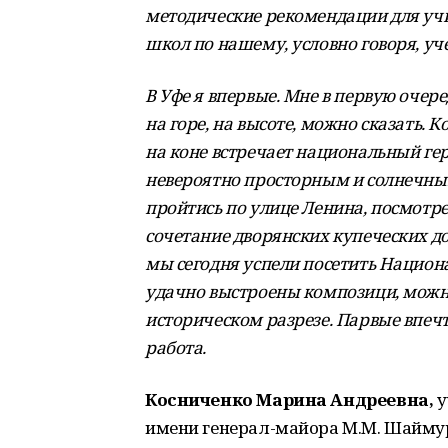
методические рекомендации для учи
школ по нашему, условно говоря, уч
В Уфе я впервые. Мне в первую очер
на горе, на высоте, можно сказать. К
на коне встречает национальный гер
невероятно просторным и солнечным:
пройтись по улице Ленина, посмотре
сочетание дворянских купеческих д
мы сегодня успели посетить Национа
удачно выстроены композици, можно
историческом разрезе. Парвые впечт
работа.
Косниченко Марина Андреевна,
у
имени генерал-майора М.М. Шайму