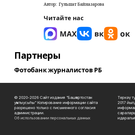
Автор:
Гульшат Байназарова
Читайте нас
Партнеры
Фотобанк журналистов РБ
© 2020-2026 Сайт издания "Башҡортостан
Теркәү т
уҡытыусыһы" Копирование информации сайта
2017 йыл
разрешено только с письменного согласия
информац
администрации.
саралары
Об использовании персональных данных
идаралығ