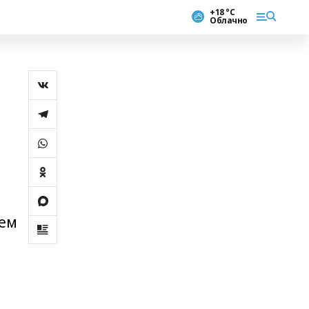
+18 °С
Облачно
нем