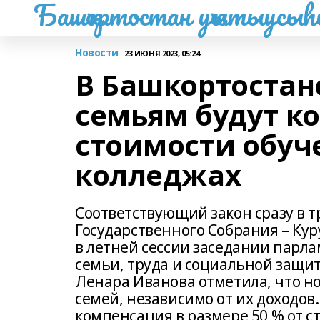
Башҡортостан уҡытыусы
Новости
23 ИЮНЯ 2023, 05:24
В Башкортостан
семьям будут к
стоимости обуч
колледжах
Соответствующий закон сразу в 
Государственного Собрания – Ку
в летней сессии заседании парла
семьи, труда и социальной защи
Ленара Иванова отметила, что н
семей, независимо от их доходов.
компенсация в размере 50 % от 