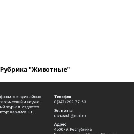
Рубрика "Животные"
фәнни-методик айлыҡ
Телефон
гогический и научно-
8(347) 292-77-63
ый журнал. Издается
Эл. почта
ктор: Каримов С.Г.
uch.bash@mail.ru
Адрес
450079, Республика