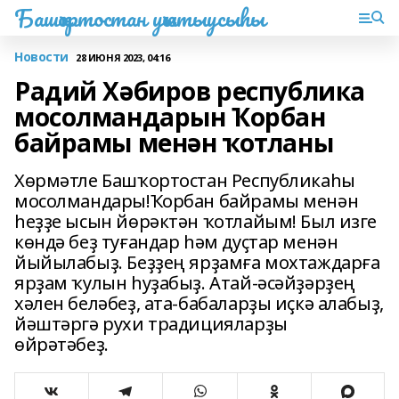
Башҡортостан уҡытыусыһы
Новости
28 ИЮНЯ 2023, 04:16
Радий Хәбиров республика
мосолмандарын Ҡорбан
байрамы менән ҡотланы
Хөрмәтле Башҡортостан Республикаһы
мосолмандары!Ҡорбан байрамы менән
һеҙҙе ысын йөрәктән ҡотлайым! Был изге
көндә беҙ туғандар һәм дуҫтар менән
йыйылабыҙ. Беҙҙең ярҙамға мохтаждарға
ярҙам ҡулын һуҙабыҙ. Атай-әсәйҙәрҙең
хәлен беләбеҙ, ата-бабаларҙы иҫкә алабыҙ,
йәштәргә рухи традицияларҙы
өйрәтәбеҙ.