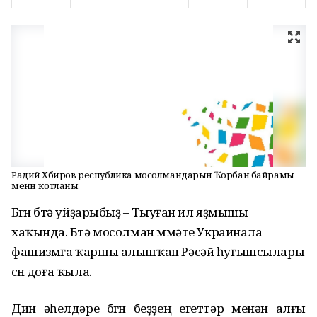
Радий Хәбиров республика мосолмандарын Ҡорбан байрамы
менән ҡотланы
Бөгөн бөтә уйҙарыбыҙ – Тыуған ил яҙмышы
хаҡында. Бөтә мосолман өммәте Украинала
фашизмға ҡаршы алышҡан Рәсәй һуғышсылары
өсөн доға ҡыла.
Дин әһелдәре бөгөн беҙҙең егеттәр менән алғы