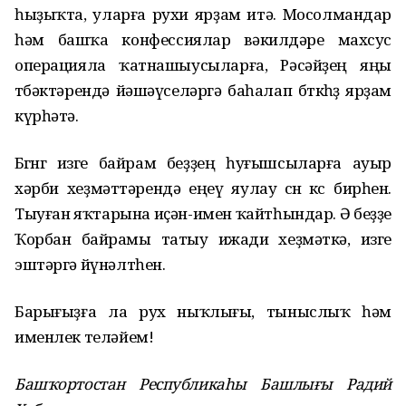
һыҙыҡта, уларға рухи ярҙам итә. Мосолмандар
һәм башҡа конфессиялар вәкилдәре махсус
операцияла ҡатнашыусыларға, Рәсәйҙең яңы
төбәктәрендә йәшәүселәргә баһалап бөткөһөҙ ярҙам
күрһәтә.
Бөгөнгө изге байрам беҙҙең һуғышсыларға ауыр
хәрби хеҙмәттәрендә еңеү яулау өсөн көс бирһен.
Тыуған яҡтарына иҫән-имен ҡайтһындар. Ә беҙҙе
Ҡорбан байрамы татыу ижади хеҙмәткә, изге
эштәргә йүнәлтһен.
Барығыҙға ла рух ныҡлығы, тыныслыҡ һәм
именлек теләйем!
Башҡортостан Республикаһы Башлығы Радий