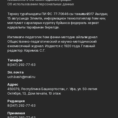
Об использовании персональных данных
Теркәү тураһындағы ПИ ФС 77‑70646‑сы таныҡлыҡ 2017 йылдың
15 авгусында Элемтә, информацион технологиялар һәм киң
мәғлүмәт сараларын күҙәтеү буйынса федераль хеҙмәт
идаралығы тарафынан бирелде.
Ижтимағи-педагогик һәм фәнни-методик айлыҡ журнал
Общественно-педагогический и научно-методический
ежемесячный журнал. Издается с 1920 года. Главный
редактор: Каримов С.Г.
Телефон
8(347) 292-77-63
Эл. почта
uch.bash@mail.ru
Адрес
450079, Республика Башкортостан, г. Уфа, ул. 50-летия
Октября, 13, Дом печати, 10 этаж
Редакция
8(347) 292-77-63
Приемная
8(347) 292-77-63