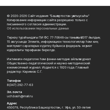
© 2020-2026 Сайт издания "Башҡортостан уҡытыусыһы"
Копирование информации сайта разрешено только с
письменного согласия администрации.
Об использовании персональных данных
Теркәү тураһындағы ПИ ФС 77‑70646‑сы таныҡлыҡ 2017 йылдың
15 авгусында Элемтә, информацион технологиялар һәм киң
мәғлүмәт сараларын күҙәтеү буйынса федераль хеҙмәт
идаралығы тарафынан бирелде.
Ижтимағи-педагогик һәм фәнни-методик айлыҡ журнал
Общественно-педагогический и научно-методический
ежемесячный журнал. Издается с 1920 года. Главный
редактор: Каримов С.Г.
Телефон
8(347) 292-77-63
Эл. почта
uch.bash@mail.ru
Адрес
450079, Республика Башкортостан, г. Уфа, ул. 50-летия