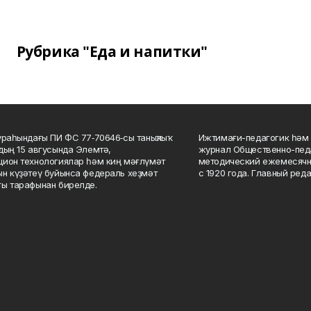
Рубрика "Еда и напитки"
ураһындағы ПИ ФС 77‑70646‑сы таныҡлыҡ
Ижтимағи-педагогик һәм 
дың 15 авгусында Элемтә,
журнал Общественно-педа
ион технологиялар һәм киң мәғлүмәт
методический ежемесячн
н күҙәтеү буйынса федераль хеҙмәт
с 1920 года. Главный реда
ы тарафынан бирелде.