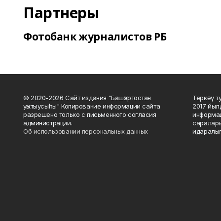
Партнеры
Фотобанк журналистов РБ
© 2020-2026 Сайт издания "Башҡортостан
Теркәү т
уҡытыусыһы" Копирование информации сайта
2017 йыл
разрешено только с письменного согласия
информац
администрации.
саралары
Об использовании персональных данных
идаралығ