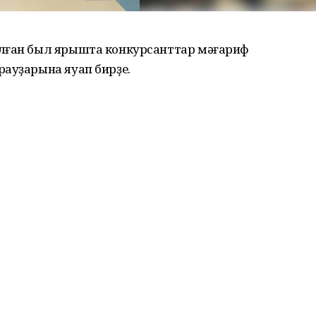
алған был ярышта конкурсанттар мәғариф
рауҙарына яуап бирҙе.