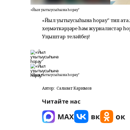
«Йыл уҡытыусыһына һорау"
«Йыл уҡытыусыһына һорау" тип ат
хеҙмәткәрҙәре һәм журналистар һо
Уңыштар теләйбеҙ!
«Йыл уҡытыусыһына һорау"
Автор:
Салават Каримов
Читайте нас