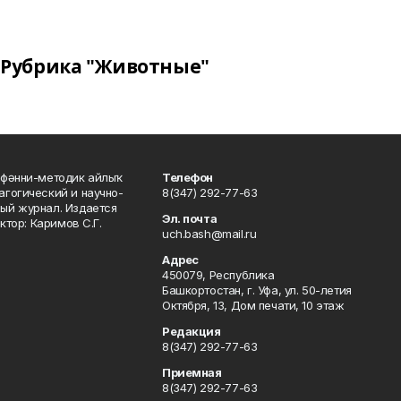
Рубрика "Животные"
фәнни-методик айлыҡ
Телефон
гогический и научно-
8(347) 292-77-63
ый журнал. Издается
Эл. почта
ктор: Каримов С.Г.
uch.bash@mail.ru
Адрес
450079, Республика
Башкортостан, г. Уфа, ул. 50-летия
Октября, 13, Дом печати, 10 этаж
Редакция
8(347) 292-77-63
Приемная
8(347) 292-77-63