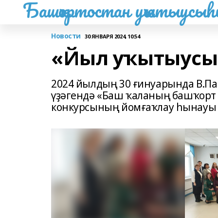
Башҡортостан уҡытыусы
Новости
30 ЯНВАРЯ 2024, 10:54
«Йыл уҡытыусы
2024 йылдың 30 ғинуарында В.Па
үҙәгендә «Баш ҡаланың башҡорт 
конкурсының йомғаҡлау һынауы 