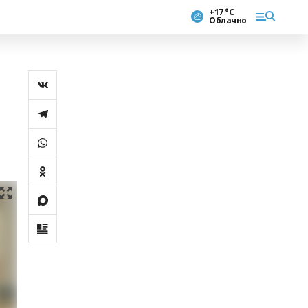
+17 °С
Облачно
»