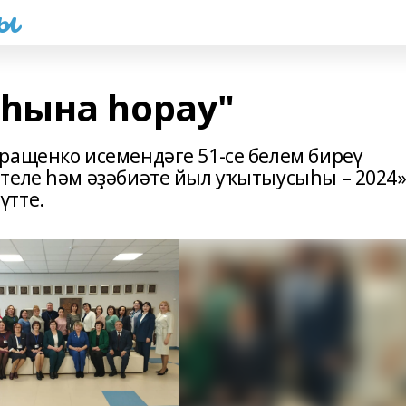
һы
һына һорау"
ращенко исемендәге 51-се белем биреү
теле һәм әҙәбиәте йыл уҡытыусыһы – 2024
үтте.