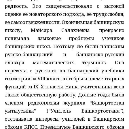
редкость. Это свидетельствовало о высокой
оценке ее новаторского подхода, ее трудолюбия,
ее самоотверженности. Окончившая башкирскую
школу, Майсара Салахиевна прекрасно
понимала языковые проблемы учеников
башкирских школ. Поэтому ею были написаны
русско-башкирский и башкирско-русский
словари математических терминов. Она
перевела с русского на башкирский учебники
геометрии за VIII класс, алгебры и элементарных
функций за IX, X классы. Наша учительница вела
также общественную работу. Долгие годы была
членом редколлегии журнала “Башҡортостан
уҡытыусыһы” (“Учитель Башкортостана”),
отстаивала интересы учителей в Башкирском
обкоме КПСС, Президиуме Башкирского обкома