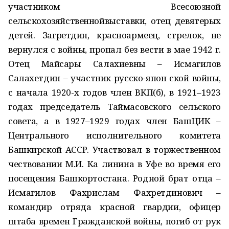
участником Всесоюзной
сельскохозяйственнойвыставки, отец девятерых
детей. Загретдин, красноармеец, стрелок, не
вернулся с войны, пропал без вести в мае 1942 г.
Отец Майсары Салахиевны – Исмагилов
Салахетдин – участник русско-япон ской войны,
с начала 1920-х годов член ВКП(б), в 1921–1923
годах председатель Таймасовского сельского
совета, а в 1927–1929 годах член БашЦИК –
Центрального исполнительного комитета
Башкирской АССР. Участвовал в торжественном
чествовании М.И. Ка линина в Уфе во время его
посещения Башкортостана. Родной брат отца –
Исмагилов Фахрислам Фахретдинович –
командир отряда красной гвардии, офицер
штаба времен Гражданской войны, погиб от рук