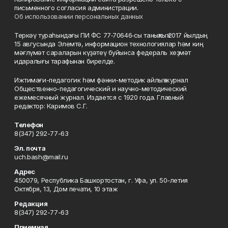
письменного согласия администрации.
Об использовании персональных данных
Теркәү тураһындағы ПИ ФС 77‑70646‑сы таныҡлыҡ 2017 йылдың
15 авгусында Элемтә, информацион технологиялар һәм киң
мәғлүмәт сараларын күҙәтеү буйынса федераль хеҙмәт
идаралығы тарафынан бирелде.
Ижтимағи-педагогик һәм фәнни-методик айлыҡ журнал
Общественно-педагогический и научно-методический
ежемесячный журнал. Издается с 1920 года. Главный
редактор: Каримов С.Г.
Телефон
8(347) 292-77-63
Эл. почта
uch.bash@mail.ru
Адрес
450079, Республика Башкортостан, г. Уфа, ул. 50-летия
Октября, 13, Дом печати, 10 этаж
Редакция
8(347) 292-77-63
Приемная