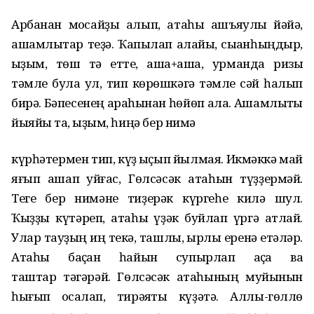
Арбанан моҡсайҙы алып, атаһы ашъяулыҡ йәйә,
ашамлыҡтар теҙә. Ҡапҡылап алайыҡ, сыҡҡанһыңдыр,
ҡыҙым, төш тә етте, аша+аша, урманда ризыҡ
тәмле була ул, тип көрөшкәгә тәмле сәй һалып
бирә. Бәпесенең арҡаһынан һөйөп ала. Ашамлыҡты
йыяйыҡ та, ҡыҙым, һиңә бер нимә
күрһәтермен тип, күҙ ҡыҫып йылмая. Икмәккә май
яғып ашап ҡуйғас, Гөлсәсәк атаһын түҙҙермәй.
Теге бер нимәне тиҙерәк күргеһе килә шул.
Ҡыҙҙы күтәреп, атаһы үҙәк буйлап үргә атлай.
Улар тауҙың иң текә, ташлы, ҡырлы еренә етәләр.
Атаһы баҫҡан һайын супырлап аҫҡа ваҡ
таштар тәгәрәй. Гөлсәсәк атаһының муйынын
һығып ҡосаҡлап, тирәяҡты күҙәтә. Аллы-гөллө