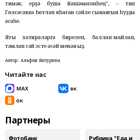
тимәк, ерҙә бушҡа йәшәмәгәнһең”, – тип
Гөлсәсәккә һөтләп яһаған сәйле сынаяғын һуҙҙы
әсәһе.
Яҡты хәтирәләргә бирелеп, баллап-майлап,
тәмләп сәй эсте әсәй менән ҡыҙ.
Автор:
Альфия Янтурина
Читайте нас
Партнеры
Фотобанк
Рубрика "Еда и