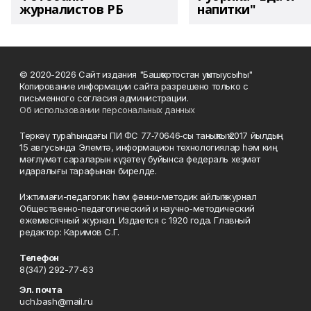
журналистов РБ
напитки"
© 2020-2026 Сайт издания "Башҡортостан уҡытыусыһы"
Копирование информации сайта разрешено только с
письменного согласия администрации.
Об использовании персональных данных
Теркәү тураһындағы ПИ ФС 77‑70646‑сы таныҡлыҡ 2017 йылдың
15 авгусында Элемтә, информацион технологиялар һәм киң
мәғлүмәт сараларын күҙәтеү буйынса федераль хеҙмәт
идаралығы тарафынан бирелде.
Ижтимағи-педагогик һәм фәнни-методик айлыҡ журнал
Общественно-педагогический и научно-методический
ежемесячный журнал. Издается с 1920 года. Главный
редактор: Каримов С.Г.
Телефон
8(347) 292-77-63
Эл. почта
uch.bash@mail.ru