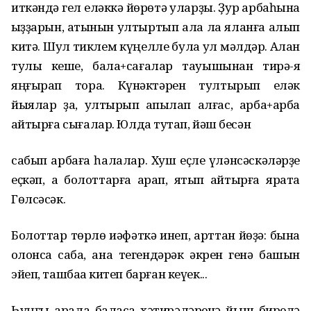
иткәндә гел еләккә йөрөтә уларҙы. Ҙур арбаһына
ҡыҙҙарын, ҡатынын ултыртып ала ла яланға алып
китә. Шул тиклем күңелле була ул мәлдәр. Аҡлан
тулы кеше, бала+сағалар тауышынан тирә-яҡ
яңғырап тора. Күнәктәрен тултырып еләк
йыялар ҙа, ултырып ҡапҡылап алғас, арба+арба
ҡайтырға сығалар. Юлда туҡтап, йәш бесән
сабып арбаға һалалар. Хуш еҫле үләнсәскәләрҙе
еҫкәп, аҡ болоттарға ҡарап, ятып ҡайтырға ярата
Гөлсәсәк.
Болоттар төрлө ҡиәфәткә инеп, арттан йөҙә: бына
ҡолонсаҡ саба, ана тегендәрәк әкрен генә башын
эйеп, ташбаҡа китеп барған кеүек...
Һуңғы арала баласаҡ хәтирәләренә йыш бирелә