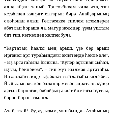
әллә ҡайҙан таный. Төпсөкбикәм килә ята, тип
кеҫәһенән кәнфит сығарып бирә. Апайҙарының
олоһонан алып, Гөлсәсәккә тиклем исемдәрен
ҡабатлап һораша ла, матур исемдәр, үҙем ҡуштым
бит тип, кеткелдәп көлгән була.
“Ҡартатай, һаҡалы мең ҡарыш, үҙе бер ҡарыш
Иргәйел ҡарт тураһындағы әкиәтеңде һөйлә әле”,
– ҡыҙ ҡартатаһына һыйына. “Күпер аҫтынан сыҡһаң,
ҡыҙым, һөйләйем”, – тип мут йылмая ҡартатаһы.
Ни эшләһен инде ҡыҙ, әкиәт тыңлағыһы килә бит.
Йыйылып киткән балалар менән сиратлап күпер
аҫтын барлағас, бабайҙың әкиәт йомғағы һүтелә,
борон-борон заманда....
Атай, атай!.. Әү, әү, ҡыҙым, мин бында... Атаһының