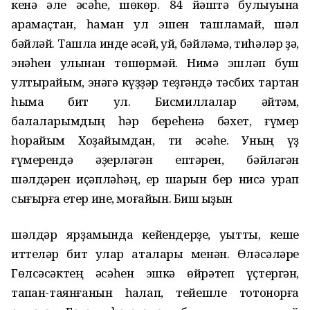
кенә әле әсәһе, шөкөр. 84 йәштә булыуына
ҡарамаҫтан, һаман ҡул эшен ташламай, шәл
бәйләй. Ташла инде әсәй, ҡуй, бәйләмә, тиһәләр ҙә,
энәһен ҡулынан төшөрмәй. Нимә эшләп буш
ултырайым, энәгә күҙҙәр теҙгәндә тәсбих тартҡан
һымаҡ бит ул. Бисмиллалар әйтәм,
балаларымдың һәр береһенә бәхет, ғүмер
һорайым Хоҙайымдан, ти әсәһе. Уның үҙ
ғүмерендә әҙерләгән ептәрен, бәйләгән
шәлдәрен иҫәпләһәң, ер шарын бер нисә урап
сығырға етер ине, моғайын. Биш ҡыҙын
шәлдәр ярҙамында кейендерҙе, уҡытты, кеше
иттеләр бит улар аталары менән. Өләсәләре
Гөлсәсәктең әсәһен эшкә өйрәтеп үҫтергән,
тапҡан-таянғанын һаҡлап, тейешле тотонорға