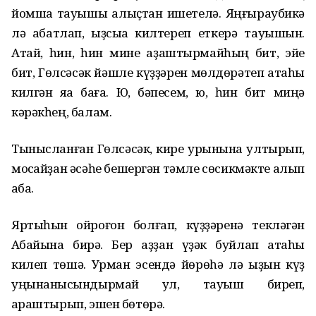
йомшаҡ тауышы алыҫтан ишетелә. Яңғыраубикә
лә ҡабатлап, ҡыҙсыҡҡа килтереп еткерә тауышын.
Атай, һин, һин мине аҙаштырмайһың бит, эйе
бит, Гөлсәсәк йәшле күҙҙәрен мөлдөрәтеп атаһы
килгән яҡҡа баға. Юҡ, бәпесем, юҡ, һин бит миңә
кәрәкһең, балам.
Тынысланған Гөлсәсәк, кире урынына ултырып,
моҡсайҙан әсәһе бешергән тәмле сөсикмәкте алып
ҡаба.
Яртыһын ҡойроғон болғап, күҙҙәренә текләгән
Аҡбайына бирә. Бер аҙҙан үҙәк буйлап атаһы
килеп төшә. Урман эсендә йөрөһә лә ҡыҙын күҙ
уңынанысҡындырмай ул, тауыш биреп,
ҡараштырып, эшен бөтөрә.