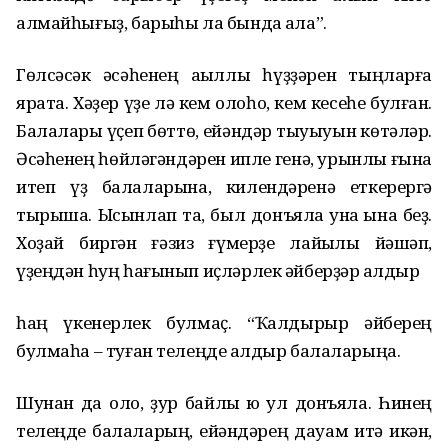
алмайһығыҙ, барыһы ла бында ҡала”.
Гөлсәсәк әсәһенең аҡыллы һүҙҙәрен тыңларға
ярата. Хәҙер үҙе лә кем олоһо, кем кесеһе булған.
Балалары үҫеп бөттө, ейәндәр тыуыуын көтәләр.
Әсәһенең һөйләгәндәрен ипле генә, урынлы ғына
итеп үҙ балаларына, килендәренә еткерергә
тырыша. Ысынлап та, был донъяла ҡунаҡ ҡына беҙ.
Хоҙай биргән ғәзиз ғүмерҙе лайыҡлы йәшәп,
үҙеңдән һуң һағынып иҫләрлек әйберҙәр ҡалдыр
һаң үкенерлек булмаҫ. “Ҡалдырыр әйберең
булмаһа – туған телеңде ҡалдыр балаларыңа.
Шунан да оло, ҙур байлыҡ юҡ ул донъяла. Һинең
телеңде балаларың, ейәндәрең дауам итә икән,