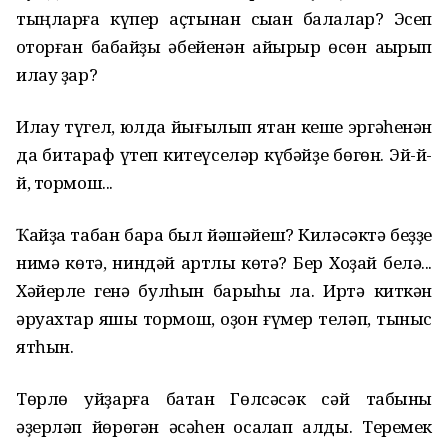
тыңларға күпер аҫтынан сыҡҡан балалар? Эсеп
ҡоторған бабайҙы әбейенән айырыр өсөн аҡырып
илау ҙар?
Илау түгел, юлда йығылып ятҡан кеше эргәһенән
да битараф үтеп китеүселәр күбәйҙе бөгөн. Эй-й-
й, тормош...
Ҡайҙа табан бара был йәшәйеш? Киләсәктә беҙҙе
нимә көтә, ниндәй ҡартлыҡ көтә? Бер Хоҙай белә...
Хәйерле генә булһын барыһы ла. Иртә киткән
әруахтар яҡшы тормош, оҙон ғүмер теләп, тыныс
ятһын.
Төрлө уйҙарға батҡан Гөлсәсәк сәй табыны
әҙерләп йөрөгән әсәһен ҡосаҡлап алды. Теремек