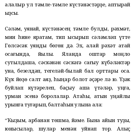
алалыр ул тәмле-тәмле күстәнәстәрҙе, аптырай
ҡыҙсыҡ.
Сәләм, ҡуянҡай, күстәнәсең тәмле булды, рәхмәт,
мин һине яратам, тип ҡысҡырып сәләмләп үтте
Гөлсәсәк ҡуянды бөгөн дә. Эх, ҡалай рәхәт атай
ҡосағында, йылы. Яланда ҡоштар моңло
сутылдаша, сәскәнән сәскәгә сағыу күбәләктәр
ҡуна, безелдәп, тегеләй-былай бал ҡорттары оса.
Күк йөҙө салт аяҙ, һыңар болот әҫәре лә юҡ. Үҙәк
буйлап күтәрелеп, баҫыу аша үтәләр, уңға,
урман эсенә боролалар. Атаһы, атын уңайлы
урынға туғарып, балтаһын ҡулына ала:
“Ҡыҙым, арбанан төшмә, йәме. Бына ҡайын туҙы,
юнысҡылар, шулар менән уйнап тор. Алыҫ