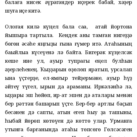
балаға нисек әүрәгәндер иҫерек бабай, хәҙер
шуға иҫе китә.
Олоғая килә күңел бала саҡҡа, атай йортона
йышыраҡ тартыла. Кендек ҡаны тамған нигеҙҙә
бөгөн әсәһе яңғыҙы ғына ғүмер итә. Атаһының
баҡыйлыҡҡа күсеүенә лә байтаҡ. Бигерәк күңелсәк
кеше ине ул, ауыр тупрағы еңел булһын
ҡәҙерлеһенең. Ҡыҙҙарын өҙөлөп яратып, ҡурсалап
ҡына үҫтерҙе, ел-ямғыр тейҙермәне, ауыр һүҙ
әйтеү түгел, ҡырын да ҡараманы. Иркәләнһә лә,
ҡыҙҙары эш һөйөп, ир-ат эшен дә аталары менән
бер рәттән башҡарып үҫте. Бер-бер артлы баҫып
бесәнен дә сапты, атын егеп һыу ҙа ташыны,
һыбай йөрөп көтөүен дә көттө улар. Урманға
утынға барғанында атаһы төпсөгө Гөлсәсәген