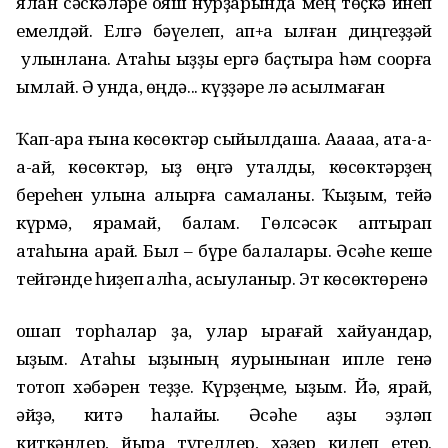
ялан сәскәләре ҡояш нурҙарында мең төҫкә инеп
емелдәй. Елгә бәүелеп, ап+аҡ ҡылған диңгеҙҙәй
улҡынлана. Атаһы ҡыҙҙы ергә баҫтыра һәм соҡорға
ымлай. Ә унда, өңдә... күҙҙәре лә асылмаған
Ҡап-ҡара ғына көсөктәр сыйылдаша. Ааааа, ата-а-
а-ай, көсөктәр, ҡыҙ өңгә уҡталды, көсөктәрҙең
береһен ҡулына алырға самаланы. Ҡыҙым, тейә
күрмә, ярамай, балам. Гөлсәсәк аптырап
атаһына ҡарай. Был – бүре балалары. Әсәһе кеше
тейгәнде һиҙеп ҡалһа, асыуланыр. Эт көсөктөренә
оҡшап торһалар ҙа, улар ҡырағай хайуандар,
ҡыҙым. Атаһы ҡыҙының яурынынан ипле генә
тотоп хәбәрен теҙҙе. Күрҙеңме, ҡыҙым. Йә, ярай,
әйҙә, китә һалайыҡ. Әсәһе аҙыҡ эҙләп
киткәндер, йыраҡ түгелдер, хәҙер килеп етер.