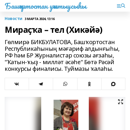
Башҡортостан уҡытыусыһы
Новости
3 МАРТА 2024, 13:16
Мираҫҡа – тел (Хикәйә)
Гөлмирә БИКБУЛАТОВА, Башҡортостан
Республикаһының мәғариф алдынғыһы,
РФ һәм БР Журналистар союзы ағзаһы,
"Ҡатын-ҡыҙ - милләт әсәһе" Бөтә Рәсәй
конкурсы финалисы. Туймазы ҡалаһы.