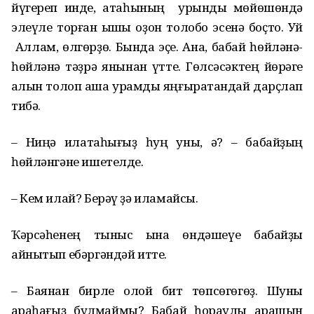
йүгереп инде, атаһының урындыҡ мөйөшөндә
элеүле торған ҡышҡы оҙон толобо эсенә боҫто. Уй
Аллам, өлгөрҙө. Бында эҫе. Ана, бабай һөйләнә-
һөйләнә тәҙрә янынан үтте. Гөлсәсәктең йөрәге
ҡалын толоп аша урамды яңғыратҡандай дарҫлап
тибә.
– Ниңә илатаһығыҙ һуң уны, ә? – бабайҙың
һөйләнгәне ишетелде.
– Кем илай? Берәү ҙә иламайсы.
Ҡәрсәһенең тыныс ҡына өндәшеүе бабайҙы
айнытып ебәргәндәй итте.
– Баянан бирле олой бит төпсөгөгөҙ. Шуны
ҡараһағыҙ булмаймы? Бабай һораулы ҡарашын