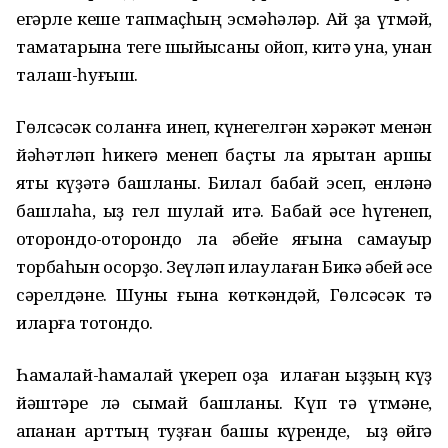
егәрле кеше тапмаҫһың эсмәһәләр. Ай ҙа үтмәй,
тамаҡтарына теге шыйыҡсаны ҡойоп, китә ҡунаҡ, унан
талаш-һуғыш.
Гөлсәсәк соланға инеп, күнегелгән хәрәкәт менән
йәһәтләп һикегә менеп баҫты ла ярыҡтан ҡаршы
яҡты күҙәтә башланы. Билал бабай эсеп, енләнә
башлаһа, ҡыҙ гел шулай итә. Бабай әсе һүгенеп,
ҡоторондо-ҡоторондо ла әбейе яғына самауыр
торбаһын осорҙо. Зеүләп илаулаған Бикә әбей әсе
сәрелдәне. Шуны ғына көткәндәй, Гөлсәсәк тә
иларға тотондо.
Һамаҡлай-һамаҡлай үкереп оҙаҡ илаған ҡыҙҙың күҙ
йәштәре лә сыҡмай башланы. Күп тә үтмәне,
ҡапҡанан ҡарттың туҙған башы күренде, ҡыҙ өйгә