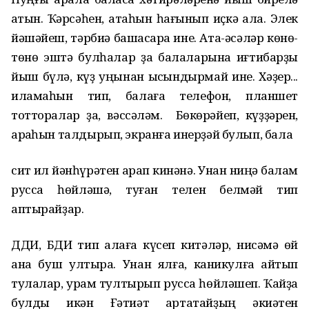
ҡатын. Ҡәрсәһен, атаһын һағынып иҫкә ала. Элек
йәшәйеш, тәрбиә башҡасараҡ ине. Ата-әсәләр көнө-
төнө эштә булһалар ҙа балаларына иғтибарҙы
йыш бүлә, күҙ уңынан ысҡындырмай ине. Хәҙер...
иламаһын тип, балаға телефон, планшет
тотторалар ҙа, вәссәләм. Бөкөрәйеп, күҙҙәрен,
арҡаһын талдырып, экранға инерҙәй булып, бала
сит ил йәнһүрәтен ҡарап кинәнә. Унан ниңә балам
русса һөйләшә, туған телен белмәй тип
аптырайҙар.
ДДИ, БДИ тип ҡалаға күсеп китәләр, нисәмә өй
ана буш ултыра. Унан ялға, каникулға ҡайтып
тулалар, урам тултырып русса һөйләшеп. Ҡайҙа
булды икән Ғәтиәт ҡартатайҙың әкиәтен