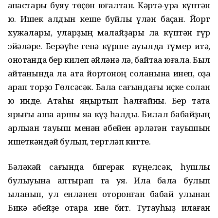
ҡапҡастары буяу төҫөн юғалтҡан. Кәртә-ҡура күптән
юҡ. Ишек алдын кеше буйлыҡ үлән баҫҡан. Йорт
хужалары, уларҙың малайҙары ла күптән гүр
эйәләре. Берәүһе генә күрше ауылда ғүмер итә,
онотҡанда бер килеп әйләнә лә, байтаҡҡа юғала. Был
ҡайтҡанында ла ата йортоноң соланына инеп, оҙаҡ
ҡарап торҙо Гөлсәсәк. Бала сағындағы иҫке солан
юҡ инде. Атаһы яңыртып һалғайны. Бер таҡта
ярығы аша ҡаршы яҡҡа күҙ һалды. Билал бабайҙың
ҡарлыҡҡан тауыш менән әбейен әрләгән тауышын
ишеткәндәй булып, тертләп китте.
Бәләкәй сағында бигерәк күңелсәк, һушлы
булыуына аптырап та ҡуя. Илаҡ бала булып
ҡыланып, ул енләнеп ҡоторонған бабай ҡулынан
Бикә әбейҙе ҡотҡара ине бит. Туҡтауһыҙ илаған