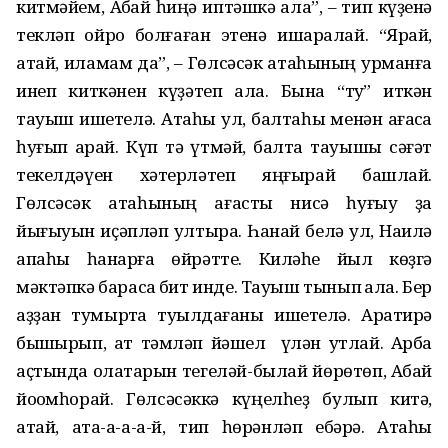
китмәйем, Аҡбай һиңә иптәшкә ҡала”, – тип күҙенә
текләп ҡойроҡ болғаған этенә ишаралай. “Ярай,
атай, иламам да”, – Гөлсәсәк атаһының урманға
инеп киткәнен күҙәтеп ҡала. Бына “туҡ” иткән
тауыш ишетелә. Атаһы ул, балтаһы менән ағасҡа
һуғып ҡарай. Күп тә үтмәй, балта тауышы сәғәт
текелдәүен хәтерләтеп яңғырай башлай.
Гөлсәсәк атаһының ағасты нисә һуғыу ҙа
йығыуын иҫәпләп ултыра. Һанай белә ул, Наилә
апаһы һанарға өйрәтте. Киләһе йыл көҙгә
мәктәпкә барасаҡ бит инде. Тауыш тынып ҡала. Бер
аҙҙан тумыртҡа туҡылдағаны ишетелә. Аратирә
бышҡырып, ат тәмләп йәшел үлән утлай. Арба
аҫтында ҡолаҡтарын тегеләй-былай йөрөтөп, Аҡбай
йоҡомһорай. Гөлсәсәккә күңелһеҙ булып китә,
атай, ата-а-а-а-й, тип һөрәнләп ебәрә. Атаһы