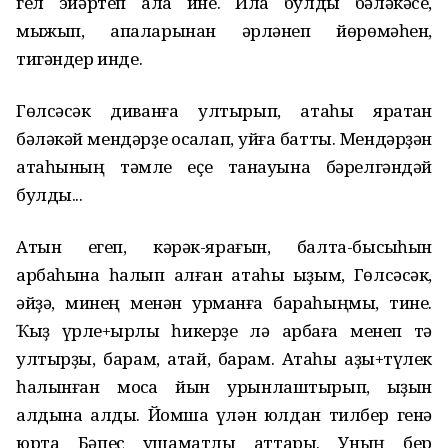
гел эйәртеп ала ине. Илаҡ булды бәләкәсе,
мыжып, апаларынан әрләнеп йөрөмәһен,
тигәндер инде.
Гөлсәсәк диванға ултырып, атаһы яратҡан
бәләкәй мендәрҙе ҡосаҡлап, уйға батты. Мендәрҙән
атаһының тәмле еҫе танауына бәрелгәндәй
булды...
Атын егеп, кәрәк-ярағын, балта-бысҡыһын
арбаһына һалып алған атаһы ҡыҙым, Гөлсәсәк,
әйҙә, минең менән урманға бараһыңмы, тине.
Ҡыҙ үрле+ҡырлы һикерҙе лә арбаға менеп тә
ултырҙы, барам, атай, барам. Атаһы аҙыҡ+түлек
һалынған моҡса йын урынлаштырып, ҡыҙын
алдына алды. Йомшаҡ үлән юлдан тилбер генә
юрта Бәпес ҡушаматлы аттары. Уның бер