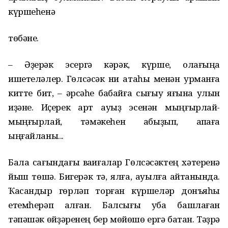
күршеһенә
төбәне.
– Әҙерәк эсергә кәрәк, күрше, ҡолағыңа
ишетеләлер. Гөлсәсәк ни атаһы менән урманға
китте бит, – ҡәрсәһе бабайға сығыу яғына ҡулын
иҙәне. Иҫерек ҡарт ауыҙ эсенән мыңғырлай-
мыңғырлай, тәмәкеһен ҡабыҙып, ҡапҡаға
ыңғайланы...
Бала сағындағы ваҡиғалар Гөлсәсәктең хәтеренә
йыш төшә. Бигерәк тә, ялға, ауылға ҡайтҡанында.
Ҡасандыр гөрләп торған күршеләр донъяһы
етемһерәп ҡалған. Балсығы ҡуба башлаған
тәпәшәк өйҙәренең бер мөйөшө ергә батҡан. Тәҙрә