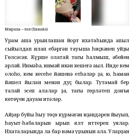
Мираҫҡа – тел (Хикәйә)
Урам аша урынлашҡан йорт ихатаһында ҡапыл
сыйылдап илап ебәргән тауышҡа һиҫкәнеп ҡуйҙы
Гөлсәсәк. Күрше олатай тағы һалмыш, әбейен
әрләй. Инмәһә, инмәй икән кешегә аҡыл. Инде кем
олоһо, кем кесеһе йәшенә етһәләр ҙә, юҡ, һаман
йәшел йылан менән дуҫ былар. Туҡтамай бер
талай эсеп алалар ҙа, тағы гөрләтеп донъя
көтөүен дауам итәләр.
Айҙар буйы һыу төҫө күрмәгән иҙәндәрен йыуып,
һауыт-һабаларын ҡырып ялт иттереп ҡуялар.
Ихаталарында ла бар нәмә урынын ала. Уларҙан