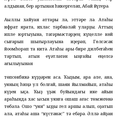
алдынан, бер артынан һикергеләп, Аҡбай йүгерә.
Аҡыллы хайуан аттары ла, эттәре лә. Атаһы
ифрат ярата, ихлас тәрбиәләй уларҙы. Аттың
ипле юртыуына, тәгәрмәстәрҙең күңелле көй
сығарып шығырлауына иҙерәп, Гөлсәсәк
йоҡомһорап та китә. Атаһы ары-бире дилбегәһен
тартып, атын ҡеүәтләгән ыңғайы еңелсә
ҡағылыуынан
төпсөкбикә күҙҙәрен аса. Ҡыҙым, ҡара әле, ана,
ҡуяның һиңә ҡул болғай, шаян йылмайып, атаһы
күҙен ҡыҫа. Ҡыҙ үҙәк буйындағы ике ҡайын
араһында хас ысын ҡуянға оҡшаш ағас төмзөгөнә
төбәлә. Ошо “ҡуян” ҡыҙҙы гел ҡаршы алып, оҙатып
ҡала, атаһы аша “күстәнәс” тә ебәрә. Әллә ҡайҙан