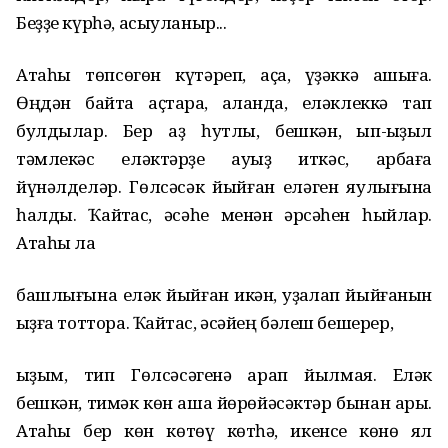
Беҙҙе күрһә, асыуланыр...
Атаһы төпсөгөн күтәреп, аҫҡа, үҙәккә ашыға.
Өңдән байтаҡ аҫтараҡ, аҡланда, еләклеккә тап
булдылар. Бер аҙ һутлы, бешкән, ҡып-ҡыҙыл
тәмлекәс еләктәрҙе ауыҙ иткәс, арбаға
йүнәлделәр. Гөлсәсәк йыйған еләген яулығына
һалды. Ҡайтҡас, әсәһе менән ҡәрсәһен һыйлар.
Атаһы ла
башлығына еләк йыйған икән, ҡуҙаҡлап йыйғанын
ҡыҙға тоттора. Ҡайтҡас, әсәйең бәлеш бешерер,
ҡыҙым, тип Гөлсәсәгенә ҡарап йылмая. Еләк
бешкән, тимәк көн аша йөрөйәсәктәр бынан ары.
Атаһы бер көн көтөү көтһә, икенсе көнө ял