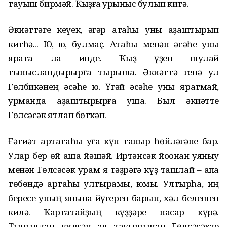
тауыш бирмәй. Ҡыҙға ҡурҡыныс булып китә.
Әкиәттәге кеүек, әгәр атаһы уны аҙаштырып
китһә... Юҡ, юҡ, булмаҫ. Атаһы менән әсәһе уны
ярата ла инде. Ҡыҙ үҙен шулай
тынысландырырға тырыша. Әкиәттә генә ул
Гөлбикәнең әсәһе юҡ. Үгәй әсәһе уны яратмай,
урманда аҙаштырырға ҡуша. Был әкиәтте
Гөлсәсәк ятлап бөткән.
Ғәтиәт ҡартатаһы уға күп тапҡыр һөйләгәне бар.
Улар бер өй аша йәшәй. Иртәнсәк йоҡонан уяныу
менән Гөлсәсәк урам яҡ тәҙрәгә күҙ ташлай – ҡапҡа
төбөндә ҡартаһы ултырамы, юҡмы. Ултырһа, иң
бересе уның янына йүгереп барып, хәл белешеп
килә. Ҡартатайҙың күҙҙәре насар күрә.
Тыпылдап килгән аяҡ тауышынан Гөлсәсәкте