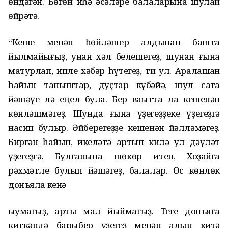
өндәгән. Бөгөн иһә әсәләре балаларына шулай
өйрәтә.
“Кеше менән һөйләшер алдынан башта
йылмайығыҙ, унан хәл белешегеҙ, шунан ғына
матурлап, ипле хәбәр һүтегеҙ, ти ул. Аралашҡан
һайын таныштар, дуҫтар күбәйә, шул саҡта
йәшәүе лә еңел була. Бер ваҡытта ла кешенән
көнләшмәгеҙ. Шунда ғына үҙегеҙҙеке үҙегеҙгә
насип булыр. Әйберегеҙҙе кешенән йәлләмәгеҙ.
Биргән һайын, икеләтә артып килә ул дәүләт
үҙегеҙгә. Булғанына шөкөр итеп, Хоҙайға
рәхмәтле булып йәшәгеҙ, балалар. Өс көнлөк
донъяла кенә
ҡыумағыҙ, артыҡ мал йыймағыҙ. Теге донъяға
киткәндә барыбер үҙегеҙ менән алып китә