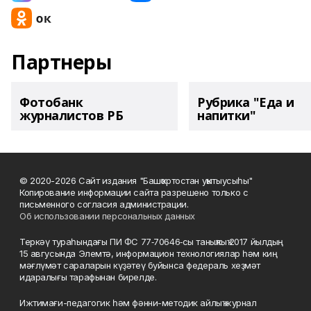
Партнеры
Фотобанк
Рубрика "Еда и
журналистов РБ
напитки"
© 2020-2026 Сайт издания "Башҡортостан уҡытыусыһы"
Копирование информации сайта разрешено только с
письменного согласия администрации.
Об использовании персональных данных
Теркәү тураһындағы ПИ ФС 77‑70646‑сы таныҡлыҡ 2017 йылдың
15 авгусында Элемтә, информацион технологиялар һәм киң
мәғлүмәт сараларын күҙәтеү буйынса федераль хеҙмәт
идаралығы тарафынан бирелде.
Ижтимағи-педагогик һәм фәнни-методик айлыҡ журнал