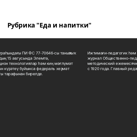
Рубрика "Еда и напитки"
ураһындағы ПИ ФС 77‑70646‑сы таныҡлыҡ
Ижтимағи-педагогик һәм 
дың 15 авгусында Элемтә,
журнал Общественно-педа
ион технологиялар һәм киң мәғлүмәт
методический ежемесячн
н күҙәтеү буйынса федераль хеҙмәт
с 1920 года. Главный реда
ы тарафынан бирелде.