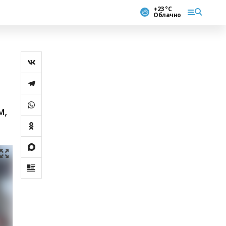
+23 °С
Облачно
м,