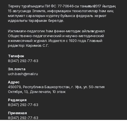
Теркәү тураһындағы ПИ ФС 77‑70646‑сы таныҡлыҡ 2017 йылдың
15 авгусында Элемтә, информацион технологиялар һәм киң
мәғлүмәт сараларын күҙәтеү буйынса федераль хеҙмәт
идаралығы тарафынан бирелде.
Ижтимағи-педагогик һәм фәнни-методик айлыҡ журнал
Общественно-педагогический и научно-методический
ежемесячный журнал. Издается с 1920 года. Главный
редактор: Каримов С.Г.
Телефон
8(347) 292-77-63
Эл. почта
uch.bash@mail.ru
Адрес
450079, Республика Башкортостан, г. Уфа, ул. 50-летия
Октября, 13, Дом печати, 10 этаж
Редакция
8(347) 292-77-63
Приемная
8(347) 292-77-63
Сотрудничество