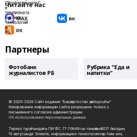
Читайте нас
Партнеры
Фотобанк
Рубрика "Еда и
журналистов РБ
напитки"
© 2020-2026 Сайт издания "Башҡортостан уҡытыусыһы"
Копирование информации сайта разрешено только с
письменного согласия администрации.
Об использовании персональных данных
Теркәү тураһындағы ПИ ФС 77‑70646‑сы таныҡлыҡ 2017 йылдың
15 авгусында Элемтә, информацион технологиялар һәм киң