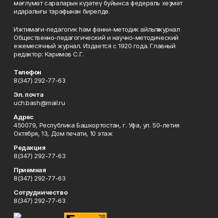
мәғлүмәт сараларын күҙәтеү буйынса федераль хеҙмәт
идаралығы тарафынан бирелде.
Ижтимағи-педагогик һәм фәнни-методик айлыҡ журнал
Общественно-педагогический и научно-методический
ежемесячный журнал. Издается с 1920 года. Главный
редактор: Каримов С.Г.
Телефон
8(347) 292-77-63
Эл. почта
uch.bash@mail.ru
Адрес
450079, Республика Башкортостан, г. Уфа, ул. 50-летия
Октября, 13, Дом печати, 10 этаж
Редакция
8(347) 292-77-63
Приемная
8(347) 292-77-63
Сотрудничество
8(347) 292-77-63