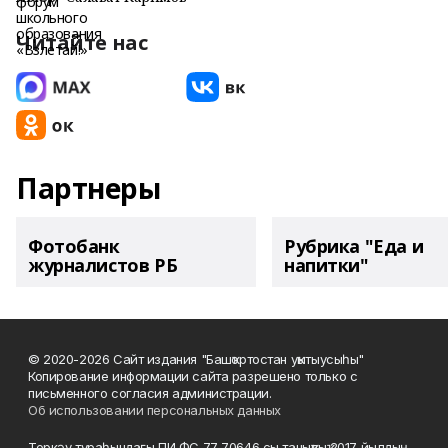
Читайте нас
Партнеры
Фотобанк
Рубрика "Еда и
журналистов РБ
напитки"
© 2020-2026 Сайт издания "Башҡортостан уҡытыусыһы"
Копирование информации сайта разрешено только с
письменного согласия администрации.
Об использовании персональных данных
Теркәү тураһындағы ПИ ФС 77‑70646‑сы таныҡлыҡ 2017 йылдың