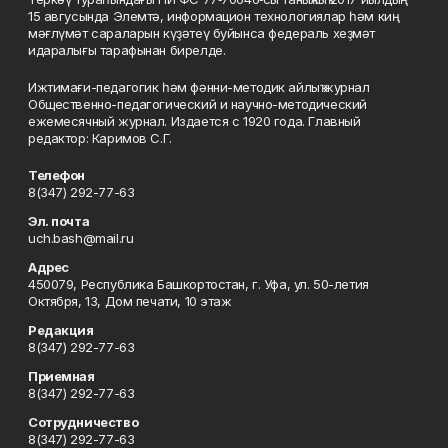
15 авгусында Элемтә, информацион технологиялар һәм киң
мәғлүмәт сараларын күҙәтеү буйынса федераль хеҙмәт
идаралығы тарафынан бирелде.
Ижтимағи-педагогик һәм фәнни-методик айлыҡ журнал
Общественно-педагогический и научно-методический
ежемесячный журнал. Издается с 1920 года. Главный
редактор: Каримов С.Г.
Телефон
8(347) 292-77-63
Эл. почта
uch.bash@mail.ru
Адрес
450079, Республика Башкортостан, г. Уфа, ул. 50-летия
Октября, 13, Дом печати, 10 этаж
Редакция
8(347) 292-77-63
Приемная
8(347) 292-77-63
Сотрудничество
8(347) 292-77-63