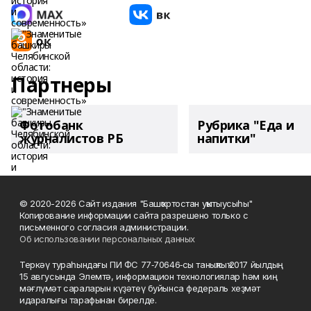
Партнеры
Фотобанк
Рубрика "Еда и
журналистов РБ
напитки"
© 2020-2026 Сайт издания "Башҡортостан уҡытыусыһы"
Копирование информации сайта разрешено только с
письменного согласия администрации.
Об использовании персональных данных
Теркәү тураһындағы ПИ ФС 77‑70646‑сы таныҡлыҡ 2017 йылдың
15 авгусында Элемтә, информацион технологиялар һәм киң
мәғлүмәт сараларын күҙәтеү буйынса федераль хеҙмәт
идаралығы тарафынан бирелде.