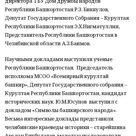
директора ГБУ Дом дружбы народов
Республики Башкортостан Р.З. Биккулов,
Депутат Государственного Собрания – Курултая
Республики Башкортостан Э.Х.Нигматуллин,
Представитель Республики Башкортостан в
Челябинской области А.З.Баимов.
Научными докладами выступили ученые
Республики Башкортостан. Председатель
исполкома МСОО «Всемирный курултай
башкир», Депутат Государственного собрания –
Курултая Республики Башкортостан, кандидат
исторических наук Ю.М.Юсупов выступил с
докладом «Символы башкирского народа».
Весьма интересные доклады представили
челябинские краеведы-историки – старейшина
Арслан Бикбулатов, молодые исследователи –