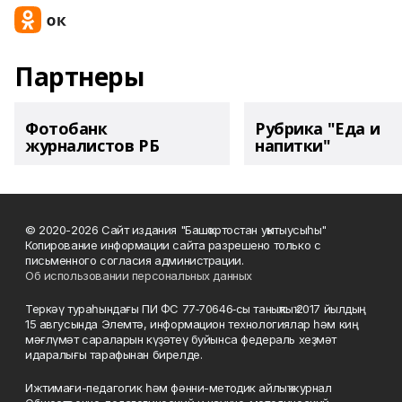
Партнеры
Фотобанк
Рубрика "Еда и
журналистов РБ
напитки"
© 2020-2026 Сайт издания "Башҡортостан уҡытыусыһы"
Копирование информации сайта разрешено только с
письменного согласия администрации.
Об использовании персональных данных
Теркәү тураһындағы ПИ ФС 77‑70646‑сы таныҡлыҡ 2017 йылдың
15 авгусында Элемтә, информацион технологиялар һәм киң
мәғлүмәт сараларын күҙәтеү буйынса федераль хеҙмәт
идаралығы тарафынан бирелде.
Ижтимағи-педагогик һәм фәнни-методик айлыҡ журнал