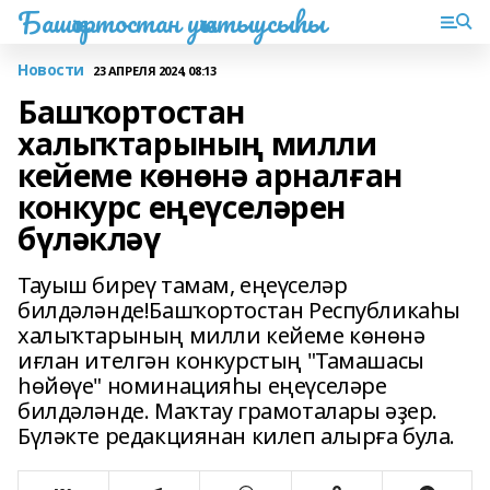
Башҡортостан уҡытыусыһы
Новости
23 АПРЕЛЯ 2024, 08:13
Башҡортостан
халыҡтарының милли
кейеме көнөнә арналған
конкурс еңеүселәрен
бүләкләү
Тауыш биреү тамам, еңеүселәр
билдәләнде!Башҡортостан Республикаһы
халыҡтарының милли кейеме көнөнә
иғлан ителгән конкурстың "Тамашасы
һөйөүе" номинацияһы еңеүселәре
билдәләнде. Маҡтау грамоталары әҙер.
Бүләкте редакциянан килеп алырға була.