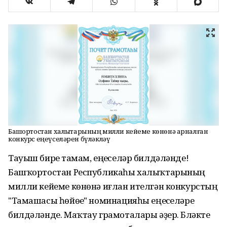
Башҡортостан халыҡтарының милли кейеме көнөнә арналған
конкурс еңеүселәрен бүләкләү
Тауыш биреү тамам, еңеүселәр билдәләнде!
Башҡортостан Республикаһы халыҡтарының
милли кейеме көнөнә иғлан ителгән конкурстың
"Тамашасы һөйөүе" номинацияһы еңеүселәре
билдәләнде. Маҡтау грамоталары әҙер. Бүләкте