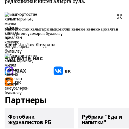
редакциянан килеп алырға була.
Башҡортостан халыҡтарының милли кейеме көнөнә арналған
конкурс еңеүселәрен бүләкләү
Автор:
Альфия Янтурина
Читайте нас
Партнеры
Фотобанк
Рубрика "Еда и
журналистов РБ
напитки"