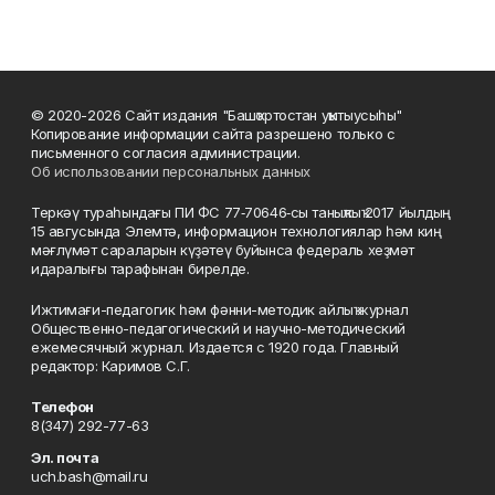
© 2020-2026 Сайт издания "Башҡортостан уҡытыусыһы"
Копирование информации сайта разрешено только с
письменного согласия администрации.
Об использовании персональных данных
Теркәү тураһындағы ПИ ФС 77‑70646‑сы таныҡлыҡ 2017 йылдың
15 авгусында Элемтә, информацион технологиялар һәм киң
мәғлүмәт сараларын күҙәтеү буйынса федераль хеҙмәт
идаралығы тарафынан бирелде.
Ижтимағи-педагогик һәм фәнни-методик айлыҡ журнал
Общественно-педагогический и научно-методический
ежемесячный журнал. Издается с 1920 года. Главный
редактор: Каримов С.Г.
Телефон
8(347) 292-77-63
Эл. почта
uch.bash@mail.ru