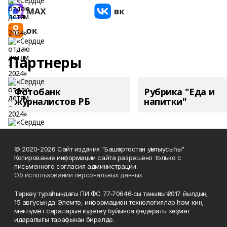
Партнеры
Фотобанк
Рубрика "Еда и
журналистов РБ
напитки"
© 2020-2026 Сайт издания "Башҡортостан уҡытыусыһы"
Копирование информации сайта разрешено только с
письменного согласия администрации.
Об использовании персональных данных
Теркәү тураһындағы ПИ ФС 77‑70646‑сы таныҡлыҡ 2017 йылдың
15 авгусында Элемтә, информацион технологиялар һәм киң
мәғлүмәт сараларын күҙәтеү буйынса федераль хеҙмәт
идаралығы тарафынан бирелде.