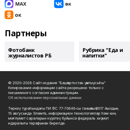
Партнеры
Фотобанк
Рубрика "Еда и
журналистов РБ
напитки"
© 2020-2026 Сайт издания "Башҡортостан уҡытыусыһы"
Копирование информации сайта разрешено только с
письменного согласия администрации.
Об использовании персональных данных
Теркәү тураһындағы ПИ ФС 77‑70646‑сы таныҡлыҡ 2017 йылдың
15 авгусында Элемтә, информацион технологиялар һәм киң
мәғлүмәт сараларын күҙәтеү буйынса федераль хеҙмәт
идаралығы тарафынан бирелде.