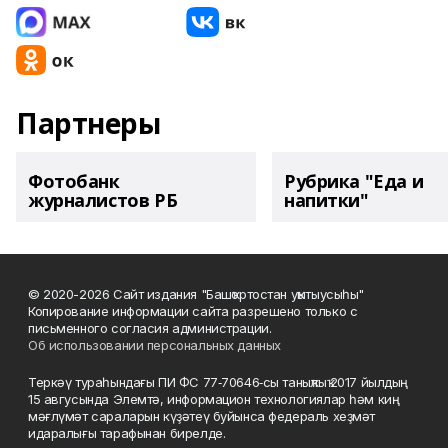
Партнеры
Фотобанк
Рубрика "Еда и
журналистов РБ
напитки"
© 2020-2026 Сайт издания "Башҡортостан уҡытыусыһы"
Копирование информации сайта разрешено только с
письменного согласия администрации.
Об использовании персональных данных
Теркәү тураһындағы ПИ ФС 77‑70646‑сы таныҡлыҡ 2017 йылдың
15 авгусында Элемтә, информацион технологиялар һәм киң
мәғлүмәт сараларын күҙәтеү буйынса федераль хеҙмәт
идаралығы тарафынан бирелде.