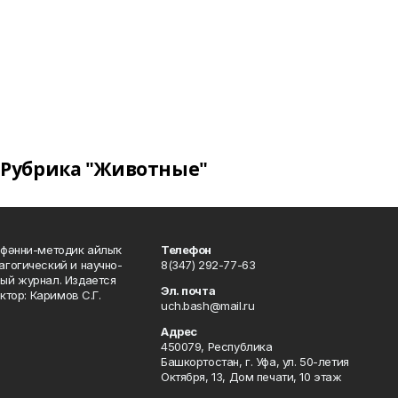
Рубрика "Животные"
фәнни-методик айлыҡ
Телефон
гогический и научно-
8(347) 292-77-63
ый журнал. Издается
Эл. почта
ктор: Каримов С.Г.
uch.bash@mail.ru
Адрес
450079, Республика
Башкортостан, г. Уфа, ул. 50-летия
Октября, 13, Дом печати, 10 этаж