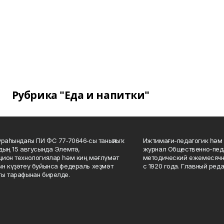
Рубрика "Еда и напитки"
ураһындағы ПИ ФС 77‑70646‑сы таныҡлыҡ
Ижтимағи-педагогик һәм 
дың 15 авгусында Элемтә,
журнал Общественно-педа
ион технологиялар һәм киң мәғлүмәт
методический ежемесячн
н күҙәтеү буйынса федераль хеҙмәт
с 1920 года. Главный реда
ы тарафынан бирелде.