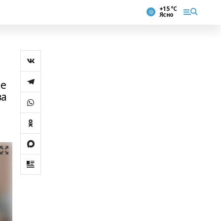
+15 °С
Ясно
ые
ва