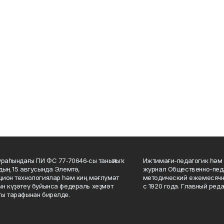
ураһындағы ПИ ФС 77‑70646‑сы таныҡлыҡ
Ижтимағи-педагогик һәм 
дың 15 авгусында Элемтә,
журнал Общественно-педа
ион технологиялар һәм киң мәғлүмәт
методический ежемесячн
н күҙәтеү буйынса федераль хеҙмәт
с 1920 года. Главный реда
ы тарафынан бирелде.