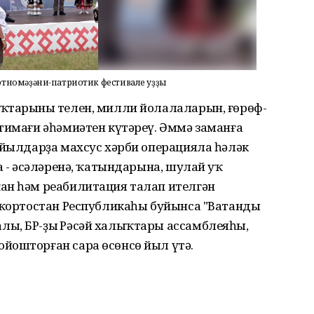
а этномәҙәни-патриотик фестивале уҙҙы
ҡтарының телен, милли йолалаларын, ғөрөф-
тимағи әһәмиәтен күтәреү. Әммә заманға
 йылдарҙа махсус хәрби операцияла һәләк
а - әсәләренә, ҡатындарына, шулай уҡ
ан һәм реабилитация талап ителгән
ашҡортостан Республикаһы буйынса "Ватанды
ы, БР-ҙың Рәсәй халыҡтары ассамблеяһы,
йошторған сара өсөнсө йыл үтә.