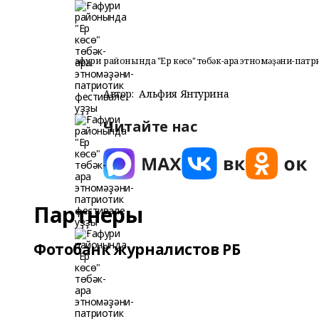
Ғафури районында "Ер көсө" төбәк-ара этномәҙәни-патр
Автор:
Альфия Янтурина
Читайте нас
Партнеры
Фотобанк журналистов РБ