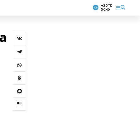
+20 °С
Ясно
а