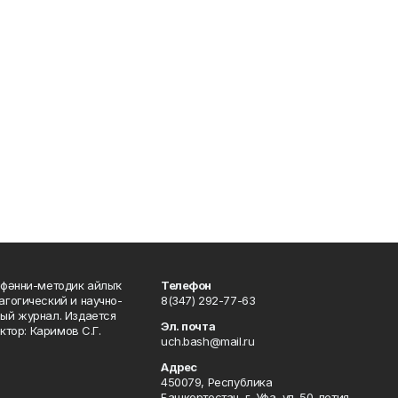
фәнни-методик айлыҡ
Телефон
гогический и научно-
8(347) 292-77-63
ый журнал. Издается
Эл. почта
ктор: Каримов С.Г.
uch.bash@mail.ru
Адрес
450079, Республика
Башкортостан, г. Уфа, ул. 50-летия