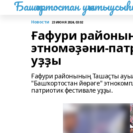
Башҡортостан уҡытыусы
Новости
23 ИЮНЯ 2024, 03:02
Ғафури районынд
этномәҙәни-пат
уҙҙы
Ғафури районының Ташаҫты ауы
"Башҡортостан йөрәге" этнокомпле
патриотик фестивале уҙҙы.