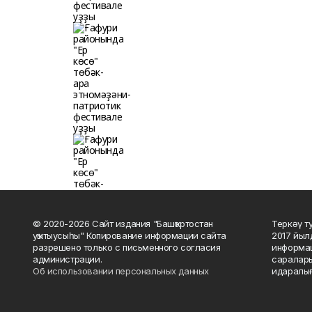
© 2020-2026 Сайт издания "Башҡортостан
Теркәү т
уҡытыусыһы" Копирование информации сайта
2017 йыл
разрешено только с письменного согласия
информац
администрации.
саралары
Об использовании персональных данных
идаралығ