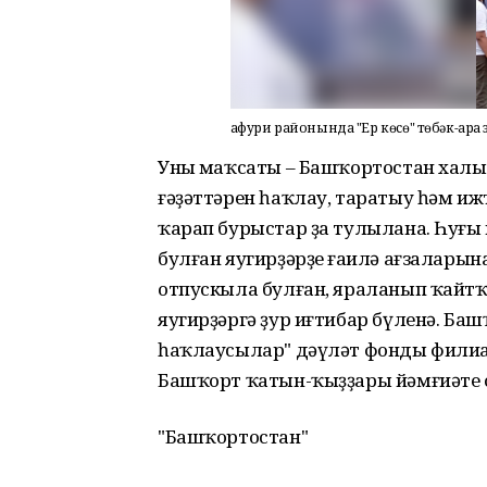
Ғафури районында "Ер көсө" төбәк-ар
Уның маҡсаты – Башҡортостан халы
ғәҙәттәрен һаҡлау, таратыу һәм иж
ҡарап бурыстар ҙа тулылана. Һуңғы
булған яугирҙәрҙең ғаилә ағзаларын
отпускыла булған, яраланып ҡайтҡ
яугирҙәргә ҙур иғтибар бүленә. Б
һаҡлаусылар" дәүләт фонды филиал
Башҡорт ҡатын-ҡыҙҙары йәмғиәте о
"Башҡортостан"