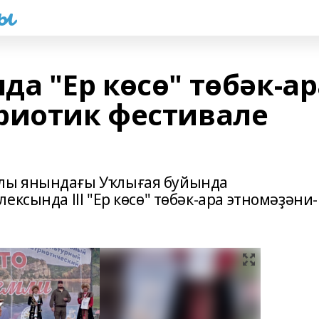
һы
а "Ер көсө" төбәк-ар
риотик фестивале
лы янындағы Уҡлығая буйында
ксында lll "Ер көсө" төбәк-ара этномәҙәни-