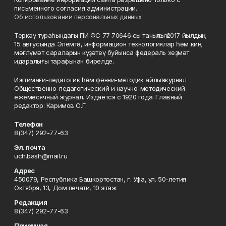
письменного согласия администрации.
Об использовании персональных данных
Теркәү тураһындағы ПИ ФС 77‑70646‑сы таныҡлыҡ 2017 йылдың
15 авгусында Элемтә, информацион технологиялар һәм киң
мәғлүмәт сараларын күҙәтеү буйынса федераль хеҙмәт
идаралығы тарафынан бирелде.
Ижтимағи-педагогик һәм фәнни-методик айлыҡ журнал
Общественно-педагогический и научно-методический
ежемесячный журнал. Издается с 1920 года. Главный
редактор: Каримов С.Г.
Телефон
8(347) 292-77-63
Эл. почта
uch.bash@mail.ru
Адрес
450079, Республика Башкортостан, г. Уфа, ул. 50-летия
Октября, 13, Дом печати, 10 этаж
Редакция
8(347) 292-77-63
Приемная