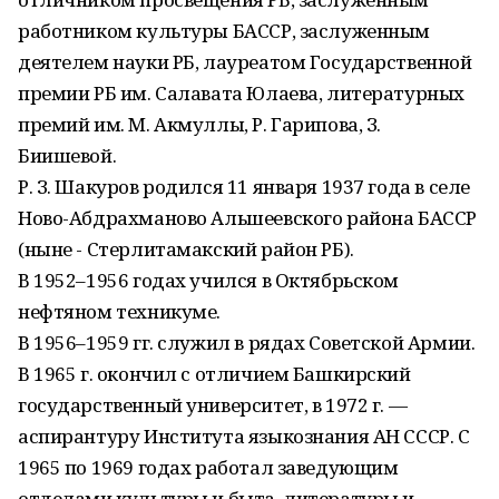
работником культуры БАССР, заслуженным
деятелем науки РБ, лауреатом Государственной
премии РБ им. Салавата Юлаева, литературных
премий им. М. Акмуллы, Р. Гарипова, З.
Биишевой.
Р. З. Шакуров родился 11 января 1937 года в селе
Ново-Абдрахманово Альшеевского района БАССР
(ныне - Стерлитамакский район РБ).
В 1952–1956 годах учился в Октябрьском
нефтяном техникуме.
В 1956–1959 гг. служил в рядах Советской Армии.
В 1965 г. окончил с отличием Башкирский
государственный университет, в 1972 г. —
аспирантуру Института языкознания АН СССР. С
1965 по 1969 годах работал заведующим
отделами культуры и быта, литературы и