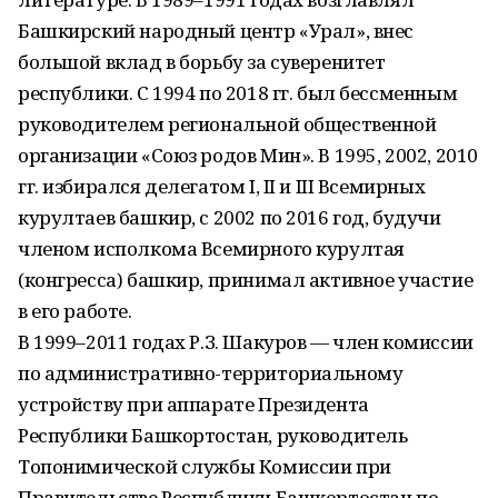
Башкирский народный центр «Урал», внес
большой вклад в борьбу за суверенитет
республики. С 1994 по 2018 гг. был бессменным
руководителем региональной общественной
организации «Союз родов Мин». В 1995, 2002, 2010
гг. избирался делегатом I, II и III Всемирных
курултаев башкир, с 2002 по 2016 год, будучи
членом исполкома Всемирного курултая
(конгресса) башкир, принимал активное участие
в его работе.
В 1999–2011 годах Р.З. Шакуров — член комиссии
по административно-территориальному
устройству при аппарате Президента
Республики Башкортостан, руководитель
Топонимической службы Комиссии при
Правительстве Республики Башкортостан по