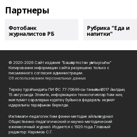
Партнеры
Фотобанк
Рубрика "Еда и
журналистов РБ
напитки"
© 2020-2026 Сайт издания "Башҡортостан уҡытыусыһы"
Копирование информации сайта разрешено только с
письменного согласия администрации.
Об использовании персональных данных
Теркәү тураһындағы ПИ ФС 77‑70646‑сы таныҡлыҡ 2017 йылдың
15 авгусында Элемтә, информацион технологиялар һәм киң
мәғлүмәт сараларын күҙәтеү буйынса федераль хеҙмәт
идаралығы тарафынан бирелде.
Ижтимағи-педагогик һәм фәнни-методик айлыҡ журнал
Общественно-педагогический и научно-методический
ежемесячный журнал. Издается с 1920 года. Главный
редактор: Каримов С.Г.