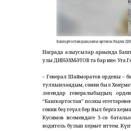
Башҡортостандың халыҡ артисы Радик Д
Награда алыусылар араһында Баш
улы ДИНӘХМӘТОВ та бар ине. Уға 
– Генерал Шайморатов ордены – би
тулҡынландым, сөнки был Хөкүмәт 
легендар генералыбыҙҙың орде
“Башҡортостан” полкы егеттәренең
сөнки беҙ теүәл бер йыл бергә хеҙмә
Кусимов исемендәге 3-сө баталь
водитель булып хеҙмәт иттем. Күп