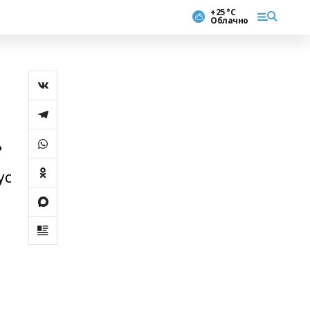
+25 °С
Облачно
.
ус