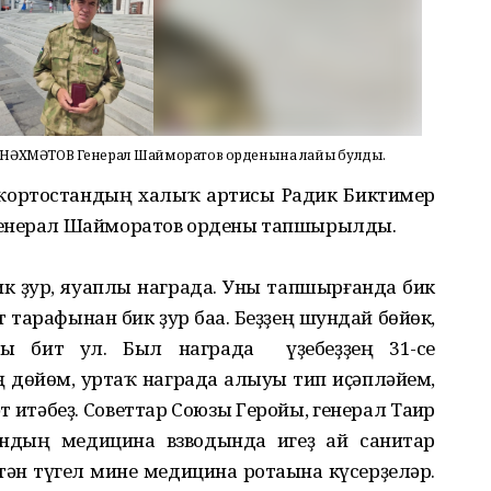
ИНӘХМӘТОВ Генерал Шайморатов орденына лайыҡ булды.
ҡортостандың халыҡ артисы Радик Биктимер
Генерал Шайморатов ордены тапшырылды.
к ҙур, яуаплы награда. Уны тапшырғанда бик
тарафынан бик ҙур баһа. Беҙҙең шундай бөйөк,
ны бит ул. Был награда үҙебеҙҙең 31-се
 дөйөм, уртаҡ награда алыуы тип иҫәпләйем,
т итәбеҙ. Советтар Союзы Геройы, генерал Таһир
ондың медицина взводында һигеҙ ай санитар
тән түгел мине медицина ротаһына күсерҙеләр.