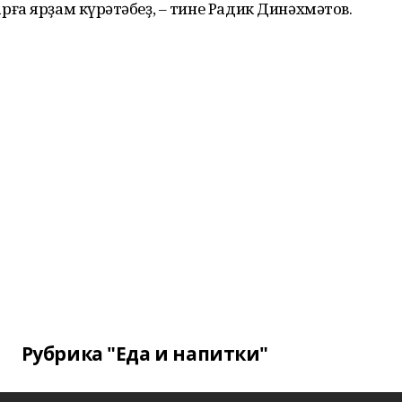
а ярҙам күрһәтәбеҙ, – тине Радик Динәхмәтов.
Рубрика "Еда и напитки"