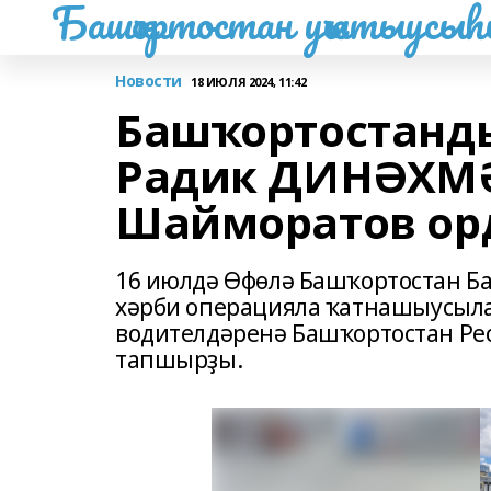
Башҡортостан уҡытыусы
Новости
18 ИЮЛЯ 2024, 11:42
Башҡортостанд
Радик ДИНӘХМӘ
Шайморатов ор
16 июлдә Өфөлә Башҡортостан Б
хәрби операцияла ҡатнашыусыла
водителдәренә Башҡортостан Ре
тапшырҙы.