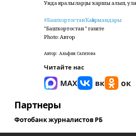
Унда яралыларҙы ҡаршы алып, уларғ
#БашҡортостанҠаһармандары
"Башҡортостан " гәзите
Photo: Автор
Автор:
Альфия Сагитова
Читайте нас
Партнеры
Фотобанк журналистов РБ