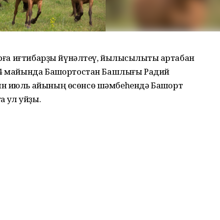
арға иғтибарҙы йүнәлтеү, йылҡысылыҡты артабан
24 майында Башҡортостан Башлығы Радий
ын июль айының өсөнсө шәмбеһендә Башҡорт
ҡул ҡуйҙы.