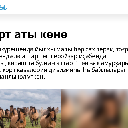
һы
рт аты көнө
күрешендә йылҡы малы һәр саҡ терәк, тоғ
ендә лә аттар төп геройҙар иҫәбендә
, көрәш тә булған аттар, "Төнъяҡ амурҙар
шҡорт кавалерия дивизияһы һыбайлылары
анлы юл үткән.