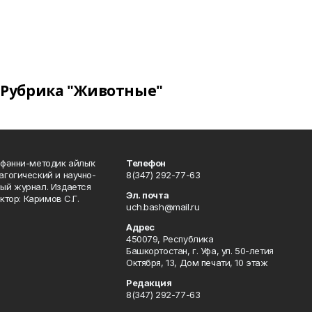
Рубрика "Животные"
фәнни-методик айлыҡ
Телефон
гогический и научно-
8(347) 292-77-63
ый журнал. Издается
Эл. почта
ктор: Каримов С.Г.
uch.bash@mail.ru
Адрес
450079, Республика
Башкортостан, г. Уфа, ул. 50-летия
Октября, 13, Дом печати, 10 этаж
Редакция
8(347) 292-77-63