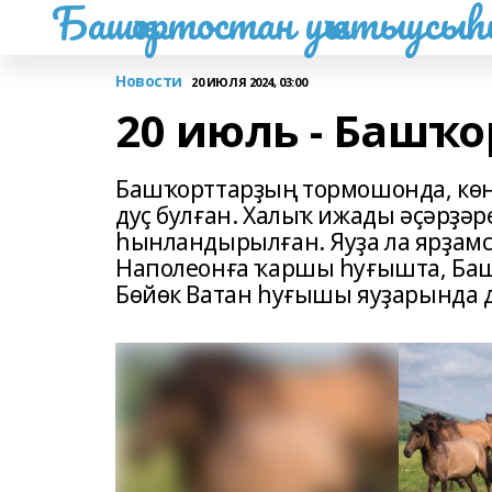
Башҡортостан уҡытыусы
Новости
20 ИЮЛЯ 2024, 03:00
20 июль - Башҡо
Башҡорттарҙың тормошонда, көн
дуҫ булған. Халыҡ ижады әҫәрҙәр
һынландырылған. Яуҙа ла ярҙамсы
Наполеонға ҡаршы һуғышта, Ба
Бөйөк Ватан һуғышы яуҙарында д