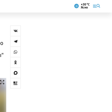
+30 °С
Ясно
ро
ы"