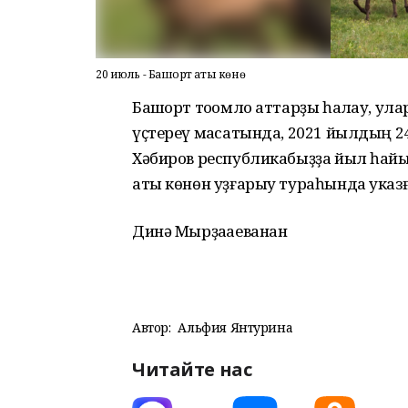
20 июль - Башҡорт аты көнө
Башҡорт тоҡомло аттарҙы һаҡлау, ул
үҫтереү маҡсатында, 2021 йылдың 
Хәбиров республикабыҙҙа йыл һай
аты көнөн уҙғарыу тураһында указға 
Динә Мырҙаҡаеванан
Автор:
Альфия Янтурина
Читайте нас