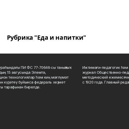
Рубрика "Еда и напитки"
ураһындағы ПИ ФС 77‑70646‑сы таныҡлыҡ
Ижтимағи-педагогик һәм 
дың 15 авгусында Элемтә,
журнал Общественно-педа
ион технологиялар һәм киң мәғлүмәт
методический ежемесячн
н күҙәтеү буйынса федераль хеҙмәт
с 1920 года. Главный реда
ы тарафынан бирелде.