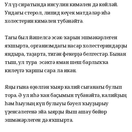
Ул үҙ сиратында инсулин кимәлен дә көйләй.
Ундағы стерол, липид кеүек матдәләр иһә
холестерин кимәлен тубәнәйтә.
Тағы был йәшелсә эсәк-ҡарын эшмәкәрлеген
яҡшырта, организмдағы насар холестериндарҙы
яндыра, таҙарта, тигән фекерҙә белгестәр. Бынан
тыш, ул тура эсәктә яман шеш барлыҡҡа
килеүгә ҡаршы сара ла икән.
Яңы ғына өҙөлгән ҡыяр калий сығанағы булып
тора. Ә ул иһә ҡан баҫымын түбәнәйтә, калийҙың
һәм һыузың күп булыуы бәуел ҡыуҙырыу
үҙенсәлегенә эйә. Ҡыярҙы йыш ашау бөйөр
эшмәкәрлеген дә яҡшырта.