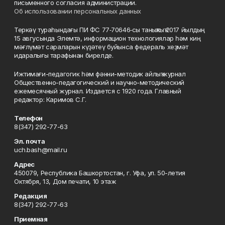
письменного согласия администрации.
Об использовании персональных данных
Теркәү тураһындағы ПИ ФС 77‑70646‑сы таныҡлыҡ 2017 йылдың
15 авгусында Элемтә, информацион технологиялар һәм киң
мәғлүмәт сараларын күҙәтеү буйынса федераль хеҙмәт
идаралығы тарафынан бирелде.
Ижтимағи-педагогик һәм фәнни-методик айлыҡ журнал
Общественно-педагогический и научно-методический
ежемесячный журнал. Издается с 1920 года. Главный
редактор: Каримов С.Г.
Телефон
8(347) 292-77-63
Эл. почта
uch.bash@mail.ru
Адрес
450079, Республика Башкортостан, г. Уфа, ул. 50-летия
Октября, 13, Дом печати, 10 этаж
Редакция
8(347) 292-77-63
Приемная