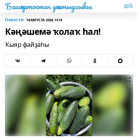
Башҡортостан уҡытыусыһы
Новости
10 АВГУСТА 2024, 13:14
Кәңәшемә ҡолаҡ һал!
Ҡыяр файҙаһы