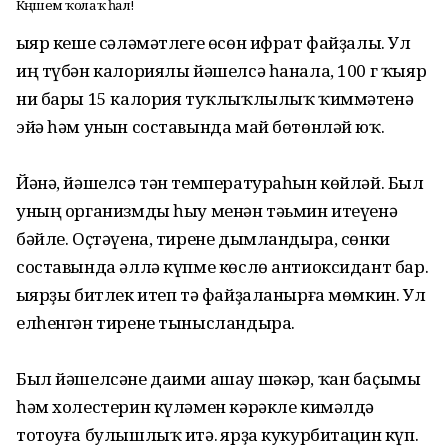
Кәңәшемә ҡолаҡ һал!
Ҡыяр кеше сәләмәтлеге өсөн ифрат файҙалы. Ул
иң түбән калориялы йәшелсә һанала, 100 г ҡыяр
ни бары 15 калория туҡлыҡлылыҡ ҡиммәтенә
эйә һәм унын составында май бөтөнләй юҡ.
Йәнә, йәшелсә тән температураһын көйләй. Был
уның организмды һыу менән тәьмин итеүенә
бәйле. Оҫтәүена, тирене дымландыра, сөнки
составында әллә күпме көслө антиоксидант бар.
Ҡыярҙы битлек итеп тә файҙаланырға мөмкин. Ул
елһенгән тирене тынысландыра.
Был йәшелсәне даими ашау шәкәр, ҡан баҫымы
һәм холестерин күләмен кәрәкле кимәлдә
тотоуға булышлыҡ итә. Ҡярҙа кукурбитацин күп.