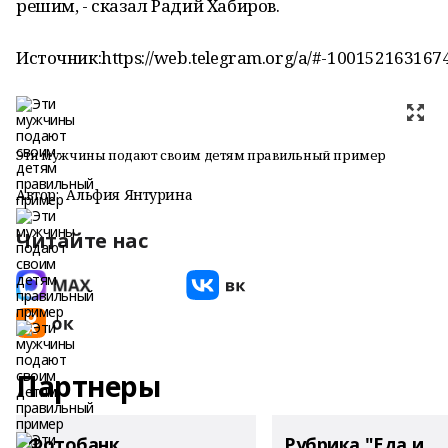
решим, - сказал Радий Хабиров.
Источник:https://web.telegram.org/a/#-100152163167
Эти мужчины подают своим детям правильный пример
Автор:
Альфия Янтурина
Читайте нас
Партнеры
Фотобанк
Рубрика "Еда и