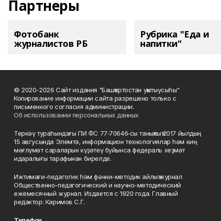
Партнеры
Фотобанк
Рубрика "Еда и
журналистов РБ
напитки"
© 2020-2026 Сайт издания "Башҡортостан уҡытыусыһы"
Копирование информации сайта разрешено только с
письменного согласия администрации.
Об использовании персональных данных
Теркәү тураһындағы ПИ ФС 77‑70646‑сы таныҡлыҡ 2017 йылдың
15 авгусында Элемтә, информацион технологиялар һәм киң
мәғлүмәт сараларын күҙәтеү буйынса федераль хеҙмәт
идаралығы тарафынан бирелде.
Ижтимағи-педагогик һәм фәнни-методик айлыҡ журнал
Общественно-педагогический и научно-методический
ежемесячный журнал. Издается с 1920 года. Главный
редактор: Каримов С.Г.
Телефон