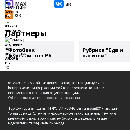
Партнеры
Фотобанк
Рубрика "Еда и
журналистов РБ
напитки"
© 2020-2026 Сайт издания "Башҡортостан уҡытыусыһы"
Копирование информации сайта разрешено только с
письменного согласия администрации.
Об использовании персональных данных
Теркәү тураһындағы ПИ ФС 77‑70646‑сы таныҡлыҡ 2017 йылдың
15 авгусында Элемтә, информацион технологиялар һәм киң
мәғлүмәт сараларын күҙәтеү буйынса федераль хеҙмәт
идаралығы тарафынан бирелде.