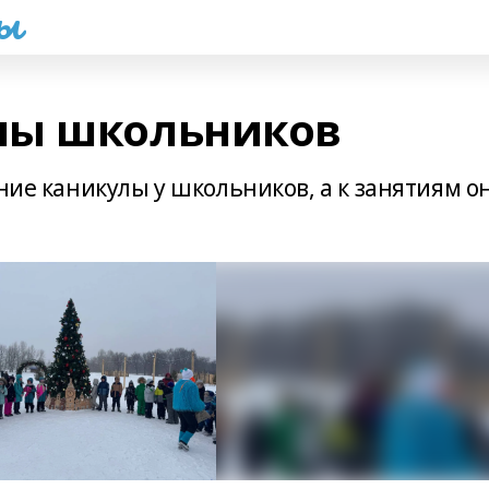
һы
лы школьников
мние каникулы у школьников, а к занятиям о