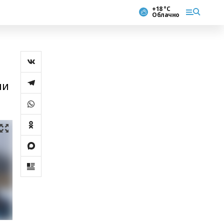
+18 °С
Облачно
ни