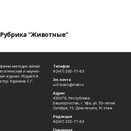
Рубрика "Животные"
фәнни-методик айлыҡ
Телефон
гогический и научно-
8(347) 292-77-63
ый журнал. Издается
Эл. почта
ктор: Каримов С.Г.
uch.bash@mail.ru
Адрес
450079, Республика
Башкортостан, г. Уфа, ул. 50-летия
Октября, 13, Дом печати, 10 этаж
Редакция
8(347) 292-77-63
Приемная