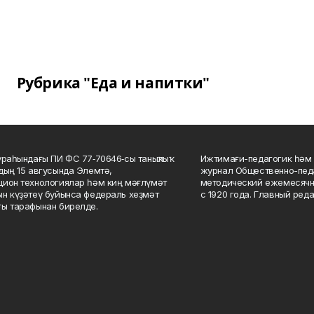
Рубрика "Еда и напитки"
ураһындағы ПИ ФС 77‑70646‑сы таныҡлыҡ
Ижтимағи-педагогик һәм 
дың 15 авгусында Элемтә,
журнал Общественно-педа
ион технологиялар һәм киң мәғлүмәт
методический ежемесячн
н күҙәтеү буйынса федераль хеҙмәт
с 1920 года. Главный реда
ы тарафынан бирелде.