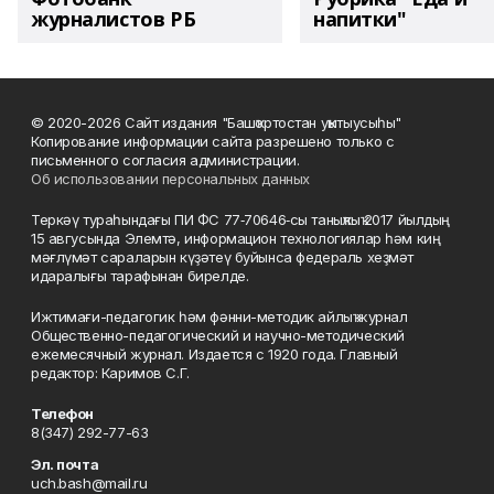
журналистов РБ
напитки"
© 2020-2026 Сайт издания "Башҡортостан уҡытыусыһы"
Копирование информации сайта разрешено только с
письменного согласия администрации.
Об использовании персональных данных
Теркәү тураһындағы ПИ ФС 77‑70646‑сы таныҡлыҡ 2017 йылдың
15 авгусында Элемтә, информацион технологиялар һәм киң
мәғлүмәт сараларын күҙәтеү буйынса федераль хеҙмәт
идаралығы тарафынан бирелде.
Ижтимағи-педагогик һәм фәнни-методик айлыҡ журнал
Общественно-педагогический и научно-методический
ежемесячный журнал. Издается с 1920 года. Главный
редактор: Каримов С.Г.
Телефон
8(347) 292-77-63
Эл. почта
uch.bash@mail.ru