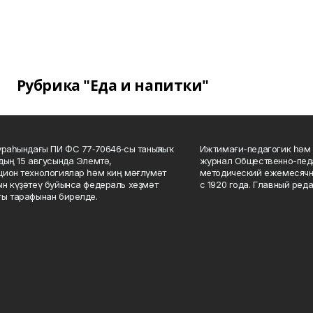
Рубрика "Еда и напитки"
ураһындағы ПИ ФС 77‑70646‑сы таныҡлыҡ
Ижтимағи-педагогик һәм 
дың 15 авгусында Элемтә,
журнал Общественно-педа
ион технологиялар һәм киң мәғлүмәт
методический ежемесячн
н күҙәтеү буйынса федераль хеҙмәт
с 1920 года. Главный реда
ы тарафынан бирелде.