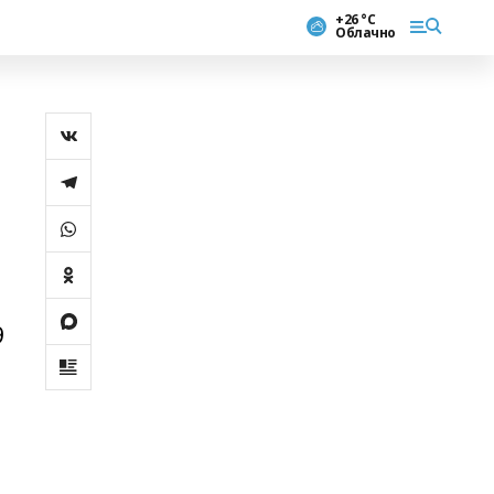
+26 °С
Облачно
а
9