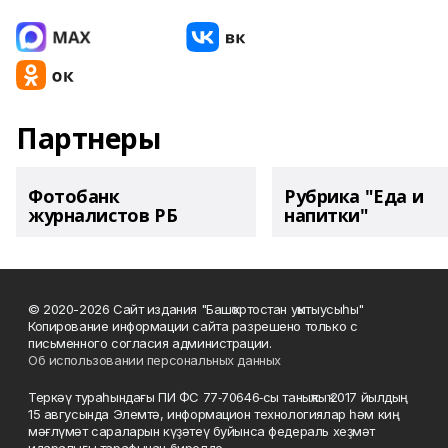
Партнеры
Фотобанк
Рубрика "Еда и
журналистов РБ
напитки"
© 2020-2026 Сайт издания "Башҡортостан уҡытыусыһы"
Копирование информации сайта разрешено только с
письменного согласия администрации.
Об использовании персональных данных
Теркәү тураһындағы ПИ ФС 77‑70646‑сы таныҡлыҡ 2017 йылдың
15 авгусында Элемтә, информацион технологиялар һәм киң
мәғлүмәт сараларын күҙәтеү буйынса федераль хеҙмәт