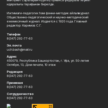
мәғлүмәт сараларын күҙәтеү буйынса федераль хеҙмәт
идаралығы тарафынан бирелде.
Ижтимағи-педагогик һәм фәнни-методик айлыҡ журнал
Общественно-педагогический и научно-методический
ежемесячный журнал. Издается с 1920 года. Главный
редактор: Каримов С.Г.
Телефон
8(347) 292-77-63
Эл. почта
uch.bash@mail.ru
Адрес
450079, Республика Башкортостан, г. Уфа, ул. 50-летия
Октября, 13, Дом печати, 10 этаж
Редакция
8(347) 292-77-63
Приемная
8(347) 292-77-63
Сотрудничество
8(347) 292-77-63