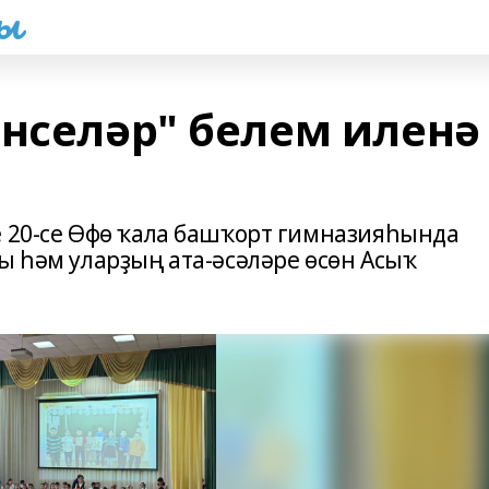
һы
енселәр" белем иленә
е 20-се Өфө ҡала башҡорт гимназияһында
ы һәм уларҙың ата-әсәләре өсөн Асыҡ