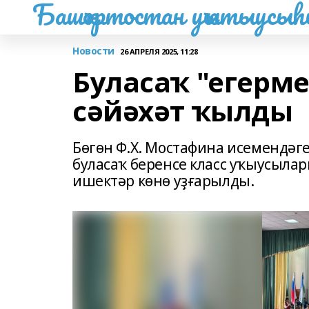
Башҡортостан уҡытыусы
Новости
26 АПРЕЛЯ 2025, 11:28
Буласаҡ "егерм
сәйәхәт ҡылды
Бөгөн Ф.Х. Мостафина исемендәг
буласаҡ беренсе класс уҡыусылар
ишектәр көнө уҙғарылды.