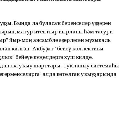
ҙҙы. Бында ла буласаҡ беренселәр үҙҙәрен
дырып, матур итеп йыр йырланы һәм тасури
ыр” йыр-моң ансамбле әҙерләгән музыкаль
әп килгән “Аҡбуҙат” бейеү коллективы
Дуҫлыҡ" бейеүе күңелдәргә хуш килде.
лданова уҡыу шарттары, туҡланыу системаһы
егерменселәргә" алда көтөлгән уҡыуҙарында