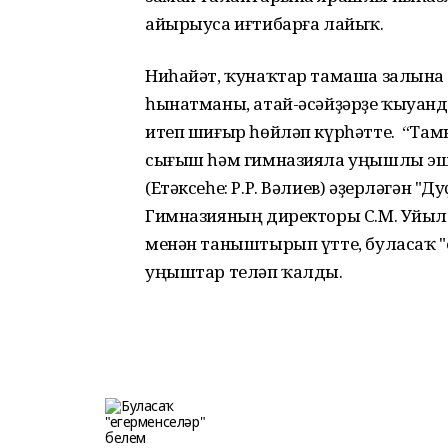
айырыуса иғтибарға лайыҡ.
Ниһайәт, ҡунаҡтар тамаша залына у
һынатманы, атай-әсәйҙәрҙе ҡыуан
итеп шиғыр һөйләп күрһәтте. “Там
сығыш һәм гимназияла уңышлы эшл
(Етәксеһе: Р.Р. Вәлиев) әҙерләгән "
Гимназияның директоры С.М. Уйы
менән таныштырып үтте, буласаҡ "
уңыштар теләп ҡалды.