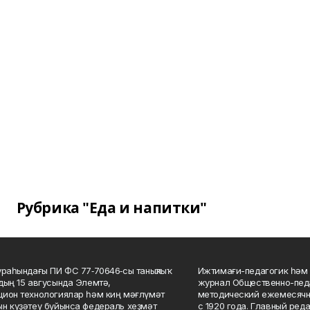
Рубрика "Еда и напитки"
ураһындағы ПИ ФС 77‑70646‑сы таныҡлыҡ
Ижтимағи-педагогик һәм 
дың 15 авгусында Элемтә,
журнал Общественно-педа
ион технологиялар һәм киң мәғлүмәт
методический ежемесячн
н күҙәтеү буйынса федераль хеҙмәт
с 1920 года. Главный реда