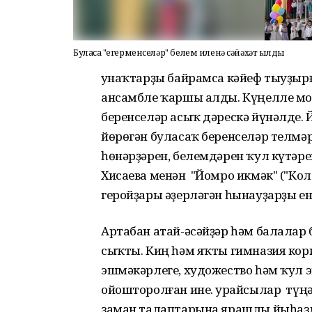
Буласаҡ "егерменселәр" белем иленә сәйәхәт ҡылды
Ҡунаҡтарҙы байрамса кәйеф тыуҙыр
ансамбле ҡаршы алды. Күңелле м
беренселәр асыҡ дәрескә йүнәлде.
йөрөгән буласаҡ беренселәр телмәр
һөнәрҙәрен, белемдәрен ҡул күтәр
Хисаева менән "Йомро икмәк" ("Кол
геройҙары әҙерләгән һынауҙарҙы ент
Артабан атай-әсәйҙәр һәм балалар 
сыҡты. Киң һәм яҡты гимназия кор
эшмәкәрлеге, художество һәм ҡул 
ойошторолған ине. Ҡурайсылар түңә
заман талаптарына ярашлы йыһаз