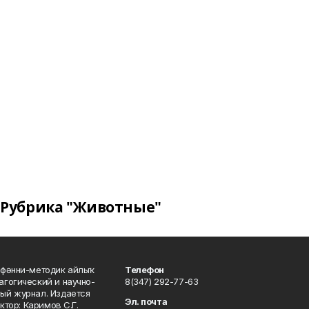
Рубрика "Животные"
фәнни-методик айлыҡ
Телефон
гогический и научно-
8(347) 292-77-63
ый журнал. Издается
Эл. почта
ктор: Каримов С.Г.