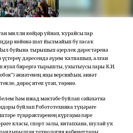
ған милли көйҙәр уйнап, ҡурайсылар
оңдар көйөнә шат йылмайып буласаҡ
 Йыл буйына тырышып әҙерлек дәрестәренә
 үҫтереү дәресендә әүҙем ҡатнашып, алған
еп яуап бирергә тырышты, уҡытыусылары К.И.
обок") әкиәтенең яңы версияһын, әкиәт
екле, дөрөҫ итеп үтәп, төҙөнө.
белем һәм ижад мәктәбе буйлап сәйәхәткә
идоры буйлап Робототехника түңәрәге
эштәре түңәрәктәренең күргәҙмәләре
рәге класы, спорт залы, китапхана, шулай уҡ
ландырылған технология кабинеттары