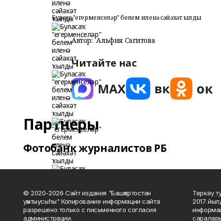
Буласаҡ "егерменселәр" белем иленә сәйәхәт ҡылды
Автор:
Альфия Сагитова
Читайте нас
Партнеры
Фотобанк журналистов РБ
© 2020-2026 Сайт издания "Башҡортостан
Теркәү т
уҡытыусыһы" Копирование информации сайта
2017 йыл
разрешено только с письменного согласия
информац
администрации.
саралары