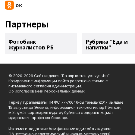
Партнеры
Фотобанк
Рубрика "Еда и
журналистов РБ
напитки"
© 2020-2026 Сайт издания "Башҡортостан уҡытыусыһы"
Копирование информации сайта разрешено только с
письменного согласия администрации.
Об использовании персональных данных
Теркәү тураһындағы ПИ ФС 77‑70646‑сы таныҡлыҡ 2017 йылдың
15 авгусында Элемтә, информацион технологиялар һәм киң
мәғлүмәт сараларын күҙәтеү буйынса федераль хеҙмәт
идаралығы тарафынан бирелде.
Ижтимағи-педагогик һәм фәнни-методик айлыҡ журнал
Общественно-педагогический и научно-методический