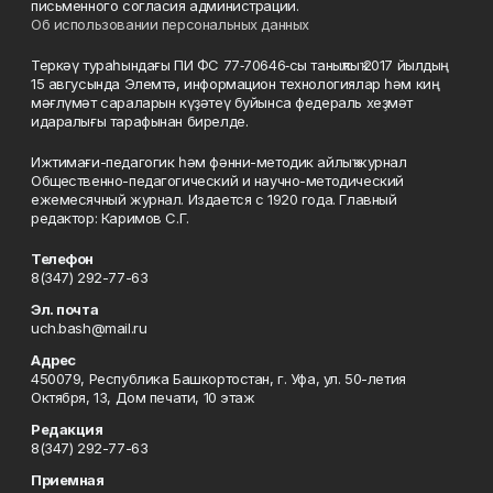
письменного согласия администрации.
Об использовании персональных данных
Теркәү тураһындағы ПИ ФС 77‑70646‑сы таныҡлыҡ 2017 йылдың
15 авгусында Элемтә, информацион технологиялар һәм киң
мәғлүмәт сараларын күҙәтеү буйынса федераль хеҙмәт
идаралығы тарафынан бирелде.
Ижтимағи-педагогик һәм фәнни-методик айлыҡ журнал
Общественно-педагогический и научно-методический
ежемесячный журнал. Издается с 1920 года. Главный
редактор: Каримов С.Г.
Телефон
8(347) 292-77-63
Эл. почта
uch.bash@mail.ru
Адрес
450079, Республика Башкортостан, г. Уфа, ул. 50-летия
Октября, 13, Дом печати, 10 этаж
Редакция
8(347) 292-77-63
Приемная