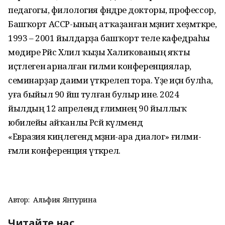
педагогы, филология фәндәре докторы, профессор,
Башҡорт АССР-ының атҡаҙанған мәҙәниәт хеҙмәткәре,
1993 – 2001 йылдарҙа башҡорт теле кафедраһы
мөдире Рәйсә Хәлил ҡыҙы Халиҡованың яҡты
иҫтәлегенә арналған ғилми конференциялар,
семинарҙар даими үткәрелеп тора. Үҙе иҫән булһа,
уға быйыл 90 йәш тулған булыр ине. 2024
йылдың 12 апрелендә ғәлимәнең 90 йыллыҡ
юбилейы айҡанлы Рәсәй күләмендә
«Евразия киңлегендә мәҙәни-ара диалог» ғилми-
ғәмәли конференция үткәрелә.
Автор:
Альфия Янтурина
Читайте нас