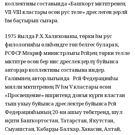
коллективы составында «Башҡорт мәктәптәренең
VII-VIII кластары өсөн рус теле» дәреслеген әҙерләй
һәм баҫтырып сығара.
1975 йылда Р.Х. Халиҡованы, төрки һәм рус
филологияһы өлкәһендәге төп белгес булараҡ,
РСФСР Мәғариф министрлығы Рәсәйҙең төрки телле
мәктәптәре өсөн бер нисә дәреслек әҙерләү буйынса
авторҙар коллективы составына индерә.
Ғалимәнең авторлығында Рәсәй Федерацияһы
милли мәктәптәренең IV һәм V кластары өсөн
«Просвещение» нәшриәтендә донъя күргән кластан
тыш уҡыу буйынса дәреслектәре буйынса Рәсәй
Федерацияһының 20-нән ашыу төбәктәрендә, шул
иҫәптән Башҡортостан, Татарстан, Яҡутстан,
Сыуашстан, Ҡабарҙы-Балҡар, Хакасия, Алтай,