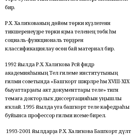
бирә.
Р.Х. Халиҡованың дөйөм төрки күҙлегенән
тикшеренеүҙәре төрки яҙма теленең төбәк һәм
социаль-функциональ төрҙәрен
классификациялау өсөн бай материал бирә.
1992 йылда Р.Х. Халиҡова Рәсәй фәндәр
академияһының Тел ғилеме институтының
ғилми советында «Башҡорт шәжәрәләре һәм XVIII-XIX
быуаттарҙағы акт документтары теле» тигән
темаға докторлыҡ диссертацияһын уңышлы
яҡлай. 1995 йылда уға башҡорт теле кафедраһы
буйынса профессор ғилми исеме бирелә.
1993-2001 йылдарҙа Р.Х. Халиҡова Башҡорт дәүләт