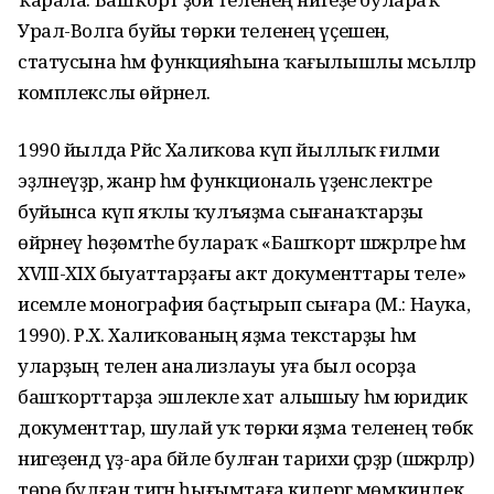
Урал-Волга буйы төрки теленең үҫешенә,
статусына һәм функцияһына ҡағылышлы мәсьәләләр
комплекслы өйрәнелә.
1990 йылда Рәйсә Халиҡова күп йыллыҡ ғилми
эҙләнеүҙәр, жанр һәм функциональ үҙенсәлектәре
буйынса күп яҡлы ҡулъяҙма сығанаҡтарҙы
өйрәнеү һөҙөмтәһе булараҡ «Башҡорт шәжәрәләре һәм
XVIII-XIX быуаттарҙағы акт документтары теле»
исемле монография баҫтырып сығара (М.: Наука,
1990). Р.Х. Халиҡованың яҙма текстарҙы һәм
уларҙың телен анализлауы уға был осорҙа
башҡорттарҙа эшлекле хат алышыу һәм юридик
документтар, шулай уҡ төрки яҙма теленең төбәк
нигеҙендә үҙ-ара бәйле булған тарихи әҫәрҙәр (шәжәрәләр)
төрө булған тигән һығымтаға килергә мөмкинлек