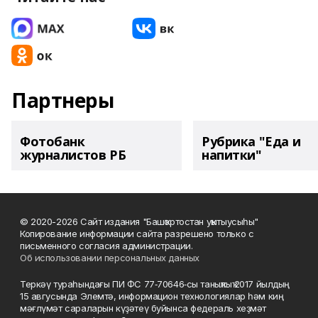
Партнеры
Фотобанк
Рубрика "Еда и
журналистов РБ
напитки"
© 2020-2026 Сайт издания "Башҡортостан уҡытыусыһы"
Копирование информации сайта разрешено только с
письменного согласия администрации.
Об использовании персональных данных
Теркәү тураһындағы ПИ ФС 77‑70646‑сы таныҡлыҡ 2017 йылдың
15 авгусында Элемтә, информацион технологиялар һәм киң
мәғлүмәт сараларын күҙәтеү буйынса федераль хеҙмәт