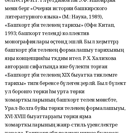
менән бергә «Очерки истории башкирского
литературного языка» (М.: Наука, 1989),
«Башҡорт әҙәби теленең тарихы» (Өфө: Китап,
1993; башҡорт телендә) коллектив
монографиялары өҫтөндә эшләй. Был хеҙмәттәрҙә
башҡорт әҙәби теленең формалашыу тарихының
яңы концепцияһы тәҡдим ителә. Р.Х. Халиҡова
авторҙаш сифатында ике бүлектән торған
«Башҡорт әҙәби теленең XIX быуатҡа тиклемге
тарихы» тигән беренсе бүлеген әҙерләй. Был бүлектә
ул боронғо төрки һәм урта төрки
ҡомартҡыларының башҡорт теленә мөнәсәбәте,
Урал-Волга буйы төрки теленең формалашыуы,
XVI-XVIII быуаттарҙағы төрки яҙма
ҡомартҡыларының жанр-стиль үҙенсәлектәре
ҡарала. Башҡорт әҙәби теленең нигеҙе булараҡ