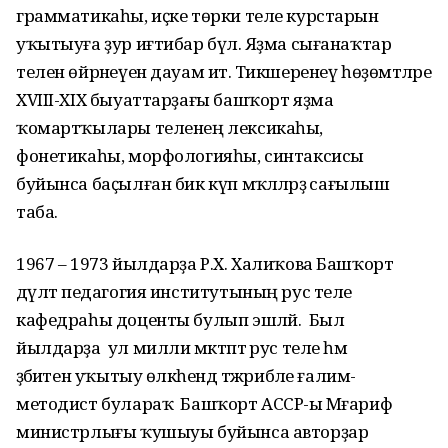
грамматикаһы, иҫке төрки теле курстарын
уҡытыуға ҙур иғтибар бүлә. Яҙма сығанаҡтар
телен өйрәнеүен дауам итә. Тикшеренеү һөҙөмтәләре
XVIII-XIX быуаттарҙағы башҡорт яҙма
ҡомартҡылары теленең лексикаһы,
фонетикаһы, морфологияһы, синтаксисы
буйынса баҫылған бик күп мәҡәләләрҙә сағылыш
таба.
1967 – 1973 йылдарҙа Р.Х. Халиҡова Башҡорт
дәүләт педагогия институтының рус теле
кафедраһы доценты булып эшләй. Был
йылдарҙа ул милли мәктәптә рус теле һәм
әҙәбиәтен уҡытыу өлкәһендә тәжрибәле ғалим-
методист булараҡ Башҡорт АССР-ы Мәғариф
министрлығы ҡушыуы буйынса авторҙар