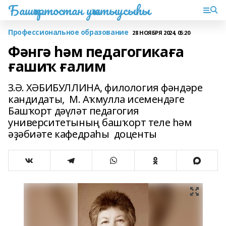
Башҡортостан уҡытыусыһы
Профессиональное образование
28 НОЯБРЯ 2024, 05:20
Фәнгә һәм педагогикаға
ғашиҡ ғалим
З.Ә. ХӘБИБУЛЛИНА, филология фәндәре
кандидаты, М. Аҡмулла исемендәге
Башҡорт дәүләт педагогия
университетының башҡорт теле һәм
әҙәбиәте кафедраһы доценты