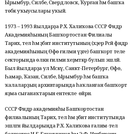
Ырымбур, Силәбе, Свердловск, Ҡурған һәм башҡа
төбәк уҡыусылары уҡый.
1973 – 1993 йылдарҙа Р.Х. Халиҡова СССР Фәндәр
Академияһының Башҡортостан Филиалы
Тарих, тел һәм әҙәбиәт институтының (хәҙер Рәсәй фәндәр
академияһының Өфө ғилми үҙәге) башҡорт теле
секторында өлкән ғилми хеҙмәткәр булып эшләй.
Был йылдарҙа ул Мәскәү, Санкт-Петербург, Өфө,
Һамар, Ҡазан, Силәбе, Ырымбур һәм башҡа
ҡалаларҙың архивтарында һаҡланған башҡорт
яҙма сығанаҡтарын ентекле өйрәнә.
СССР Фәндәр академияһы Башҡортостан
филиалының Тарих, тел һәм әҙәбиәт институтында
эшләгән йылдарында Р.Х. Халиҡова ғалим-тел
белгестәре И.Ғ. Ғәләүетдинов һәм Э.Ф. Ишбирҙин