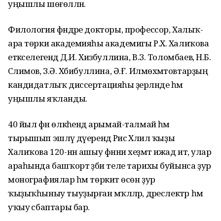
уңышлы шөғөлләнә.
Филология фәндәре докторы, профессор, Халыҡ-
ара төрки академияһы академигы Р.Х. Халиҡова
етәкселегендә Д.И. Хизбуллина, В.З. Толомбаев, Н.Б.
Сәлимов, З.Ә. Хәбибуллина, Ә.Ғ. Илмөхәмәтовтарҙың
кандидатлыҡ диссертацияһы әҙерләнде һәм
уңышлы яҡланды.
40 йыл фән өлкәһендә арымай-талмай һәм
тырышып эшләү дәүерендә Рәисә Хәлил ҡыҙы
Халиҡова 120-нән ашыу фәнни хеҙмәт ижад итә, улар
араһында башҡорт әҙәби теле тарихы буйынса ҙур
монографиялар һәм төркиәт өсөн ҙур
ҡыҙыҡһыныу тыуҙырған мәҡәләләр, дәреслектәр һәм
уҡыу әсбаптары бар.