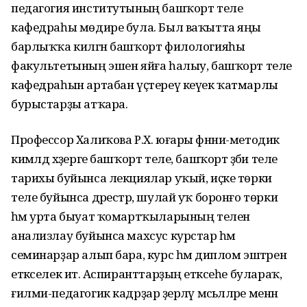
педагогия институтының башҡорт теле
кафедраһы мөдире була. Был ваҡытта яңы
барлыҡҡа килгән башҡорт филологияһы
факультетының эшен яйға һалыу, башҡорт теле
кафедраһын артабан үҫтереү кеүек ҡатмарлы
бурыстарҙы атҡара.
Профессор Халиҡова Р.Х. юғары фәнни-методик
кимәлдә хәҙерге башҡорт теле, башҡорт әҙәби теле
тарихы буйынса лекциялар уҡый, иҫке төрки
теле буйынса дәрестәр, шулай уҡ боронғо төрки
һәм урта быуат ҡомартҡыларының телен
анализлау буйынса махсус курстар һәм
семинарҙар алып бара, курс һәм диплом эштәренә
етәкселек итә. Аспиранттарҙың етәксеһе булараҡ,
ғилми-педагогик кадрҙар әҙерләү мәсьәләләре менән