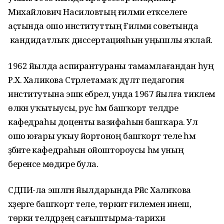
Михайлович Насиловтың ғилми етәкселеге
аҫтында ошо институттың Ғилми советында
кандидатлыҡ диссертацияһын уңышлы яҡлай.
1962 йылда аспирантураны тамамлағандан һуң
Р.Х. Халикова Стәрлетамаҡ дәүләт педагогия
институтына эшкә ебәрелә, унда 1967 йылға тиклем
өлкән уҡытыусы, рус һәм башҡорт телдәре
кафедраһы доценты вазифаһын башҡара. Ул
ошо юғары уҡыу йортоноң башҡорт теле һәм
әҙәбиәте кафедраһын ойоштороусы һәм уның
беренсе мөдире була.
СДПИ-ла эшләгән йылдарында Рәйсә Халиҡова
хәҙерге башҡорт теле, төркиәт ғилеменә инеш,
төрки телдәрҙең сағыштырма-тарихи