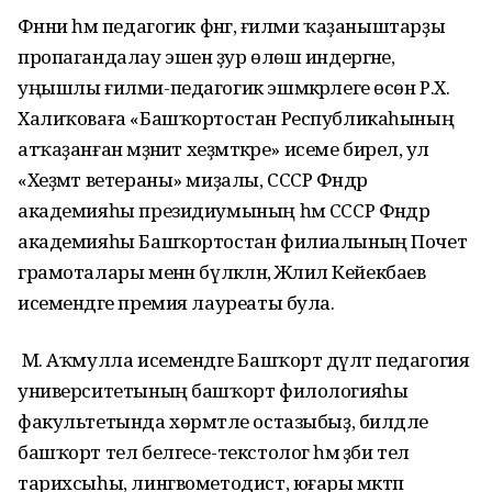
Фәнни һәм педагогик фәнгә, ғилми ҡаҙаныштарҙы
пропагандалау эшенә ҙур өлөш индергәне,
уңышлы ғилми-педагогик эшмәкәрлеге өсөн Р.Х.
Халиҡоваға «Башҡортостан Республикаһының
атҡаҙанған мәҙәниәт хеҙмәткәре» исеме бирелә, ул
«Хеҙмәт ветераны» миҙалы, СССР Фәндәр
академияһы президиумының һәм СССР Фәндәр
академияһы Башҡортостан филиалының Почет
грамоталары менән бүләкләнә, Жәлил Кейекбаев
исемендәге премия лауреаты була.
М. Аҡмулла исемендәге Башҡорт дәүләт педагогия
университетының башҡорт филологияһы
факультетында хөрмәтле остазыбыҙ, билдәле
башҡорт тел белгесе-текстолог һәм әҙәби тел
тарихсыһы, лингвометодист, юғары мәктәп