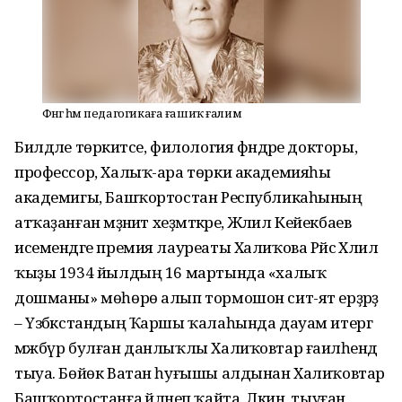
Фәнгә һәм педагогикаға ғашиҡ ғалим
Билдәле төркиәтсе, филология фәндәре докторы,
профессор, Халыҡ-ара төрки академияһы
академигы, Башҡортостан Республикаһының
атҡаҙанған мәҙәниәт хеҙмәткәре, Жәлил Кейекбаев
исемендәге премия лауреаты Халиҡова Рәйсә Хәлил
ҡыҙы 1934 йылдың 16 мартында «халыҡ
дошманы» мөһөрө алып тормошон сит-ят ерҙәрҙә
– Үзбәкстандың Ҡаршы ҡалаһында дауам итергә
мәжбүр булған данлыҡлы Халиҡовтар ғаиләһендә
тыуа. Бөйөк Ватан һуғышы алдынан Халиҡовтар
Башҡортостанға әйләнеп ҡайта. Ләкин, тыуған