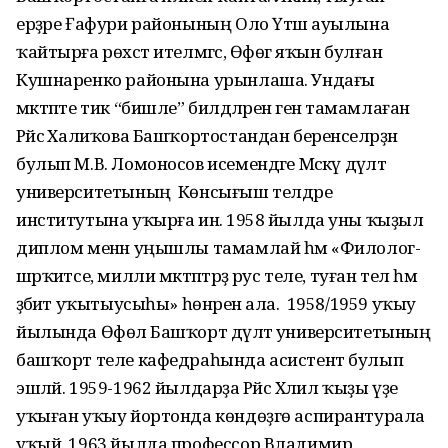
ерҙәре Ғафури районының Оло Үтәш ауылына
ҡайтырға рөхсәт ителмәгәс, Өфөгә яҡын булған
Кушнаренко районына урынлаша. Ундағы
мәктәпте тик “бишле” билдәләренә генә тамамлаған
Рәйсә Халиҡова Башҡортостандан беренселәрҙән
булып М.В. Ломоносов исемендәге Мәскәү дәүләт
университетының Көнсығыш телдәре
институтына уҡырға инә. 1958 йылда уны ҡыҙыл
диплом менән уңышлы тамамлай һәм «Филолог-
шәрҡиәтсе, милли мәктәптәрҙә рус теле, туған тел һәм
әҙәбиәт уҡытыусыһы» һөнәрен ала. 1958/1959 уҡыу
йылында Өфөлә Башҡорт дәүләт университетының
башҡорт теле кафедраһында асистент булып
эшләй. 1959-1962 йылдарҙа Рәйсә Хәлил ҡыҙы үҙе
уҡыған уҡыу йортонда көндөҙгө аспирантурала
уҡый. 1963 йылда профессор Владимир