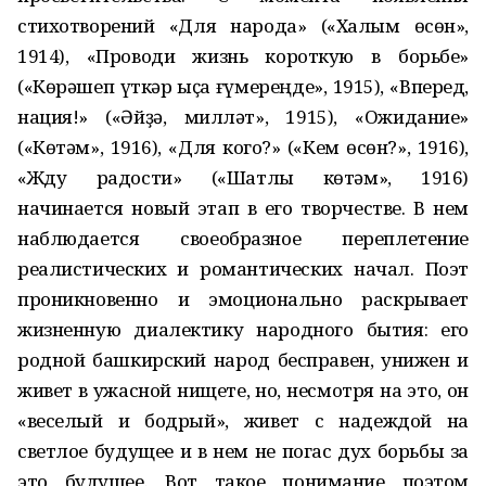
стихотворений «Для народа» («Халҡым өсөн»,
1914), «Проводи жизнь короткую в борьбе»
(«Көрәшеп үткәр ҡыҫҡа ғүмереңде», 1915), «Вперед,
нация!» («Әйҙә, милләт», 1915), «Ожидание»
(«Көтәм», 1916), «Для кого?» («Кем өсөн?», 1916),
«Жду радости» («Шатлыҡ көтәм», 1916)
начинается новый этап в его творчестве. В нем
наблюдается своеобразное переплетение
реалистических и романтических начал. Поэт
проникновенно и эмоционально раскрывает
жизненную диалектику народного бытия: его
родной башкирский народ бесправен, унижен и
живет в ужасной нищете, но, несмотря на это, он
«веселый и бодрый», живет с надеждой на
светлое будущее и в нем не погас дух борьбы за
это будущее. Вот такое понимание поэтом