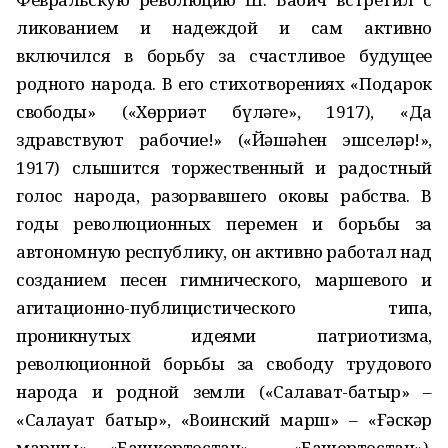
ликованием и надеждой и сам активно
включился в борьбу за счастливое будущее
родного народа. В его стихотворениях «Подарок
свободы» («Хөрриәт бүләге», 1917), «Да
здравствуют рабочие!» («Йәшәһен эшселәр!»,
1917) слышится торжественный и радостный
голос народа, разорвавшего оковы рабства. В
годы революционных перемен и борьбы за
автономную республику, он активно работал над
созданием песен гимнического, маршевого и
агитационно-публицистического типа,
проникнутых идеями патриотизма,
революционной борьбы за свободу трудового
народа и родной земли («Салават-батыр» –
«Салауат батыр», «Воинский марш» – «Ғәскәр
маршы», «Башкортостан» – «Башҡортостан»),