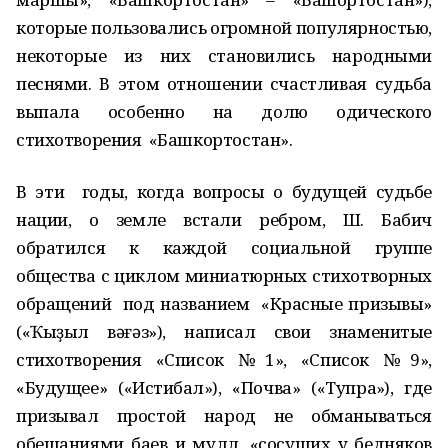
которые пользовались огромной популярностью,
некоторые из них становились народными
песнями. В этом отношении счастливая судьба
выпала особенно на долю одического
стихотворения «Башкортостан».
В эти годы, когда вопросы о будущей судьбе
нации, о земле встали ребром, Ш. Бабич
обратился к каждой социальной группе
общества с циклом миниатюрных стихотворных
обращений под названием «Красные призывы»
(«Ҡыҙыл вәғәз»), написал свои знаменитые
стихотворения «Список №1», «Список №9»,
«Будущее» («Истиҡбал»), «Почва» («Тупраҡ»), где
призывал простой народ не обманываться
обещаниями баев и мулл, «сосущих у бедняков