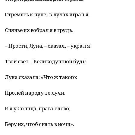
Стремясь к луне, в лучах играл я,
Сиянье их вобрал я в грудь.
– Прости, Луна, – сказал, – украл я
Твой свет… Великодушной будь!
Луна сказала: «Что ж такого:
Пролей народу те лучи.
И я у Солнца, право слово,
Беру их, чтоб сиять в ночи».