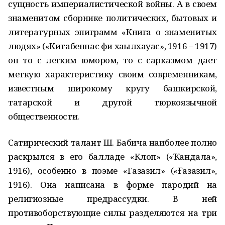
сущность империалистической войны. А в своем
знаменитом сборнике политических, бытовых и
литературных эпиграмм «Книга о знаменитых
людях» («Китабеннас фи хаҡҡылхауас», 1916 – 1917)
он то с легким юмором, то с сарказмом дает
меткую характеристику своим современникам,
известным широкому кругу башкирской,
татарской и другой тюркоязычной
общественности.
Сатирический талант Ш. Бабича наиболее полно
раскрылся в его балладе «Клоп» («Ҡандала»,
1916), особенно в поэме «Газазил» («Ғазазил»,
1916). Она написана в форме пародий на
религиозные предрассудки. В ней
противоборствующие силы разделяются на три