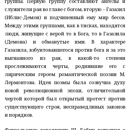
группы. Первую группу составляют ангелы и
служители рая во главе с богом, вторую – Газазил
(Иблис-Демон) и подчиненный ему мир бесов.
Между этими группами, как в тисках, находятся
люди, живущие с верой то в Бога, то в Газазила
(Демона) и обманутые ими. В характере
Газазила, взбунтовавшегося против бога и за это
выгнанного из рая, в какой-то степени
прослеживаются черты, роднившие его с
лирическим героем романтической поэзии М.
Лермонтова. Идея поэмы была созвучна духу
новой революционной эпохи, отличительной
чертой которой был открытый протест против
существующего строя, несправедливых законов
и порядков.
Февральскую революцию Ш. Бабич встретил с