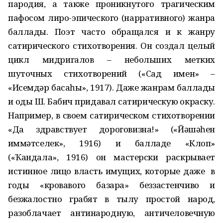
пародия, а также проникнутого трагическим
пафосом лиро-эпического (нарративного) жанра
баллады. Поэт часто обращался и к жанру
сатирического стихотворения. Он создал целый
цикл мидригалов – небольших метких
шуточных стихотворений («Сад имен» –
«Исемдәр баҡсаһы», 1917). Даже жанрам баллады
и оды Ш. Бабич придавал сатирическую окраску.
Например, в своем сатирическом стихотворении
«Да здравствует дороговизна!» («Йәшәһен
ҡиммәтселек», 1916) и балладе «Клоп»
(«Ҡандала», 1916) он мастерски раскрывает
истинное лицо власть имущих, которые даже в
годы «кровавого базара» беззастенчиво и
безжалостно грабят в тылу простой народ,
разоблачает антинародную, античеловечную