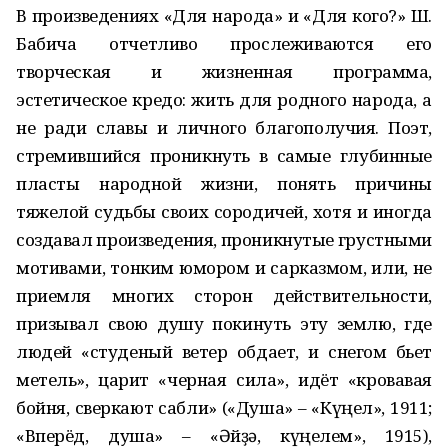
В произведениях «Для народа» и «Для кого?» Ш.
Бабича отчетливо прослеживаются его
творческая и жизненная программа,
эстетическое кредо: жить для родного народа, а
не ради славы и личного благополучия. Поэт,
стремившийся проникнуть в самые глубинные
пласты народной жизни, понять причины
тяжелой судьбы своих сородичей, хотя и иногда
создавал произведения, проникнутые грустными
мотивами, тонким юмором и сарказмом, или, не
приемля многих сторон действительности,
призывал свою душу покинуть эту землю, где
людей «студеный ветер обдает, и снегом бьет
метель», царит «черная сила», идёт «кровавая
бойня, сверкают сабли» («Душа» – «Күңел», 1911;
«Вперёд, душа» – «Әйҙә, күңелем», 1915),