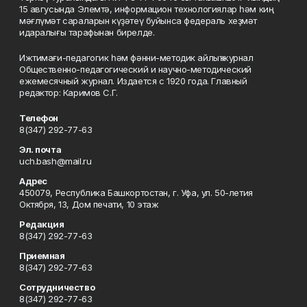
15 авгусында Элемтә, информацион технологиялар һәм киң
мәғлүмәт сараларын күҙәтеү буйынса федераль хеҙмәт
идаралығы тарафынан бирелде.
Ижтимағи-педагогик һәм фәнни-методик айлыҡ журнал
Общественно-педагогический и научно-методический
ежемесячный журнал. Издается с 1920 года. Главный
редактор: Каримов С.Г.
Телефон
8(347) 292-77-63
Эл. почта
uch.bash@mail.ru
Адрес
450079, Республика Башкортостан, г. Уфа, ул. 50-летия
Октября, 13, Дом печати, 10 этаж
Редакция
8(347) 292-77-63
Приемная
8(347) 292-77-63
Сотрудничество
8(347) 292-77-63