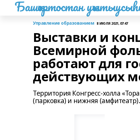
Башҡортостан уҡытыусы
Управление образованием
8 ИЮЛЯ 2021, 07:47
Выставки и ко
Всемирной фол
работают для го
действующих ме
Территория Конгресс-холла «Тора
(парковка) и нижняя (амфитеатр)