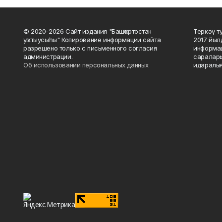
© 2020-2026 Сайт издания "Башҡортостан
Теркәү т
уҡытыусыһы" Копирование информации сайта
2017 йыл
разрешено только с письменного согласия
информац
администрации.
саралары
Об использовании персональных данных
идаралығ