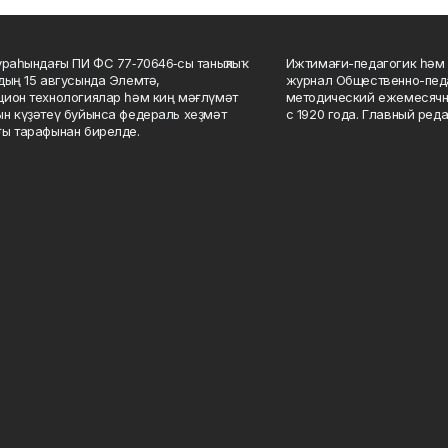
ураһындағы ПИ ФС 77‑70646‑сы таныҡлыҡ
Ижтимағи-педагогик һәм 
дың 15 авгусында Элемтә,
журнал Общественно-педа
ион технологиялар һәм киң мәғлүмәт
методический ежемесячн
н күҙәтеү буйынса федераль хеҙмәт
с 1920 года. Главный реда
ы тарафынан бирелде.