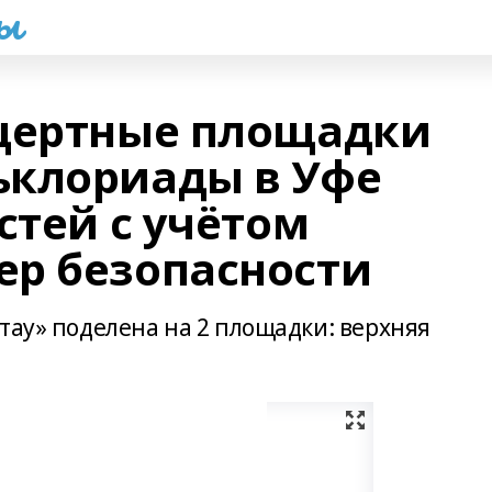
һы
нцертные площадки
ьклориады в Уфе
стей с учётом
р безопасности
тау» поделена на 2 площадки: верхняя
.