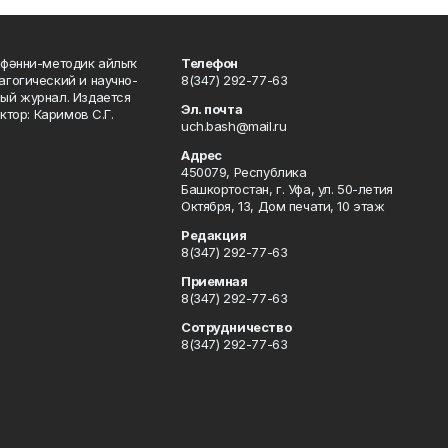
фәнни-методик айлыҡ
Телефон
гогический и научно-
8(347) 292-77-63
ый журнал. Издается
Эл. почта
ктор: Каримов С.Г.
uch.bash@mail.ru
Адрес
450079, Республика
Башкортостан, г. Уфа, ул. 50-летия
Октября, 13, Дом печати, 10 этаж
Редакция
8(347) 292-77-63
Приемная
8(347) 292-77-63
Сотрудничество
8(347) 292-77-63