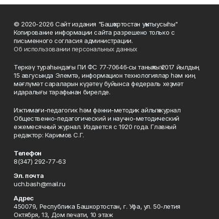
© 2020-2026 Сайт издания "Башҡортостан уҡытыусыһы"
Копирование информации сайта разрешено только с
письменного согласия администрации.
Об использовании персональных данных
Теркәү тураһындағы ПИ ФС 77‑70646‑сы таныҡлыҡ 2017 йылдың
15 авгусында Элемтә, информацион технологиялар һәм киң
мәғлүмәт сараларын күҙәтеү буйынса федераль хеҙмәт
идаралығы тарафынан бирелде.
Ижтимағи-педагогик һәм фәнни-методик айлыҡ журнал
Общественно-педагогический и научно-методический
ежемесячный журнал. Издается с 1920 года. Главный
редактор: Каримов С.Г.
Телефон
8(347) 292-77-63
Эл. почта
uch.bash@mail.ru
Адрес
450079, Республика Башкортостан, г. Уфа, ул. 50-летия
Октября, 13, Дом печати, 10 этаж