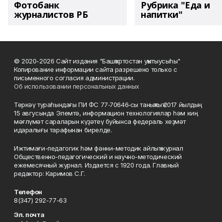
Фотобанк
Рубрика "Еда и
журналистов РБ
напитки"
© 2020-2026 Сайт издания "Башҡортостан уҡытыусыһы"
Копирование информации сайта разрешено только с
письменного согласия администрации.
Об использовании персональных данных
Теркәү тураһындағы ПИ ФС 77‑70646‑сы таныҡлыҡ 2017 йылдың
15 авгусында Элемтә, информацион технологиялар һәм киң
мәғлүмәт сараларын күҙәтеү буйынса федераль хеҙмәт
идаралығы тарафынан бирелде.
Ижтимағи-педагогик һәм фәнни-методик айлыҡ журнал
Общественно-педагогический и научно-методический
ежемесячный журнал. Издается с 1920 года. Главный
редактор: Каримов С.Г.
Телефон
8(347) 292-77-63
Эл. почта