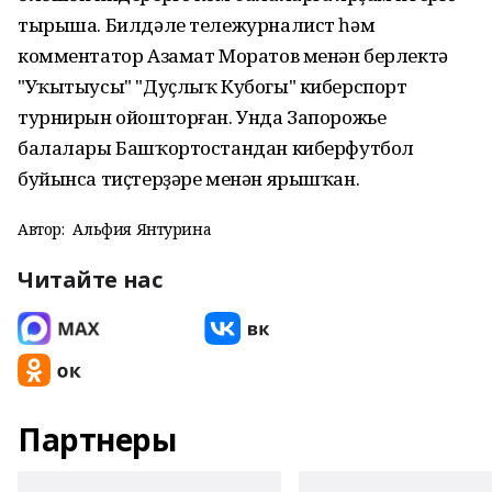
тырыша. Билдәле тележурналист һәм
комментатор Азамат Моратов менән берлектә
"Уҡытыусы" "Дуҫлыҡ Кубогы" киберспорт
турнирын ойошторған. Унда Запорожье
балалары Башҡортостандан киберфутбол
буйынса тиҫтерҙәре менән ярышҡан.
Автор:
Альфия Янтурина
Читайте нас
Партнеры