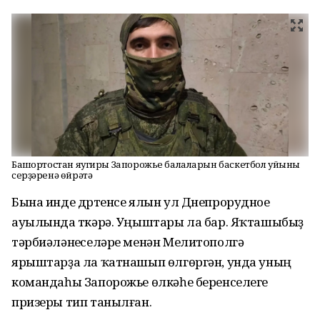
Башҡортостан яугиры Запорожье балаларын баскетбол уйыны
серҙәренә өйрәтә
Бына инде дүртенсе ялын ул Днепрорудное
ауылында үткәрә. Уңыштары ла бар. Яҡташыбыҙ
тәрбиәләнеүселәре менән Мелитополгә
ярыштарҙа ла ҡатнашып өлгөргән, унда уның
командаһы Запорожье өлкәһе беренселеге
призеры тип танылған.