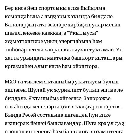
Бер нисә йәш спортсыны өлкә йыйылма
командаһына алыуҙары хаҡында билдәле.
Балаларҙың ата-әсәләре хәрбиҙең улар менән
шөғөлләнеүенә күнеккән, ә "Уҡытыусы"
хеҙмәттәштәре уның энергияһына һәм
эшһөйәрлегенә хайран ҡалыуҙан туҡтамай. Ул
хатта урындағы мәктәпкә башҡорт китаптары
күргәҙмәһен алып килә һәм ойоштора.
МХО-ға тиклем яҡташыбыҙ уҡытыусы булып
эшләгән. Шулай уҡ журналист булып эшләүе лә
билдәле. Яҡташыбыҙ әйтеүенсә, Запорожье
өлкәһендә кешеләр ыңғай яҡҡа үҙгәрештәр тоя.
Бында Рәсәй составына ингәндән һуң күпкә
яҡшыраҡ йәшәй башлағандар. Шуға күрә ул да үҙ
өлөшөн индерергә һәм балаларға ярҙам итергә