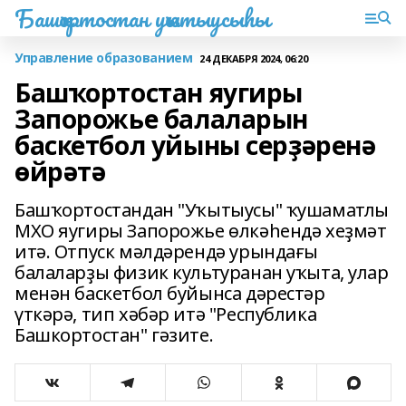
Башҡортостан уҡытыусыһы
Управление образованием
24 ДЕКАБРЯ 2024, 06:20
Башҡортостан яугиры
Запорожье балаларын
баскетбол уйыны серҙәренә
өйрәтә
Башҡортостандан "Уҡытыусы" ҡушаматлы
МХО яугиры Запорожье өлкәһендә хеҙмәт
итә. Отпуск мәлдәрендә урындағы
балаларҙы физик культуранан уҡыта, улар
менән баскетбол буйынса дәрестәр
үткәрә, тип хәбәр итә "Республика
Башкортостан" гәзите.