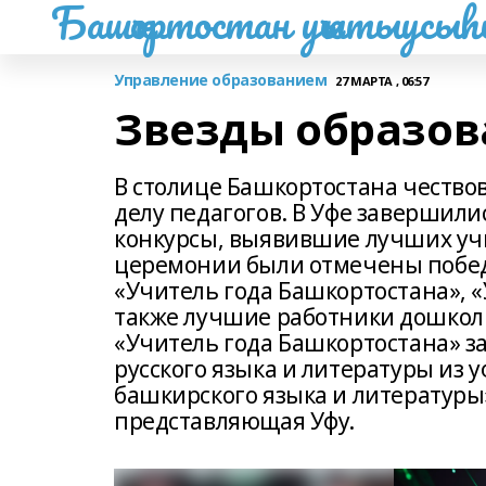
Башҡортостан уҡытыусы
Управление образованием
27 МАРТА , 06:57
Звезды образов
В столице Башкортостана чество
делу педагогов. В Уфе завершил
конкурсы, выявившие лучших учи
церемонии были отмечены побед
«Учитель года Башкортостана», «
также лучшие работники дошколь
«Учитель года Башкортостана» з
русского языка и литературы из 
башкирского языка и литературы
представляющая Уфу.