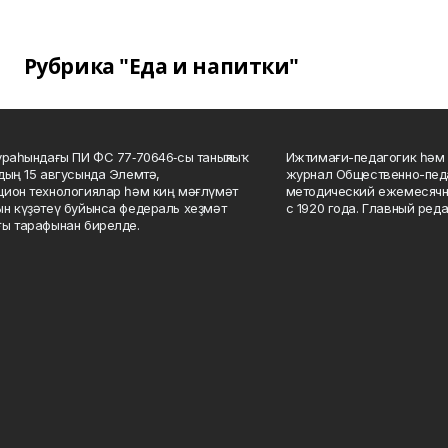
Рубрика "Еда и напитки"
ураһындағы ПИ ФС 77‑70646‑сы таныҡлыҡ
Ижтимағи-педагогик һәм 
дың 15 авгусында Элемтә,
журнал Общественно-педа
ион технологиялар һәм киң мәғлүмәт
методический ежемесячн
н күҙәтеү буйынса федераль хеҙмәт
с 1920 года. Главный реда
ы тарафынан бирелде.