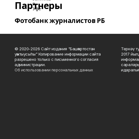
Партнеры
Фотобанк журналистов РБ
© 2020-2026 Сайт издания "Башҡортостан
Теркәү т
уҡытыусыһы" Копирование информации сайта
2017 йыл
разрешено только с письменного согласия
информац
администрации.
саралары
Об использовании персональных данных
идаралығ