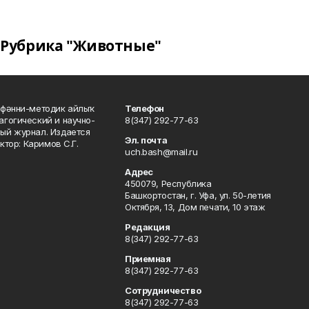
Рубрика "Животные"
фәнни-методик айлыҡ
Телефон
гогический и научно-
8(347) 292-77-63
ый журнал. Издается
Эл. почта
ктор: Каримов С.Г.
uch.bash@mail.ru
Адрес
450079, Республика
Башкортостан, г. Уфа, ул. 50-летия
Октября, 13, Дом печати, 10 этаж
Редакция
8(347) 292-77-63
Приемная
8(347) 292-77-63
Сотрудничество
8(347) 292-77-63