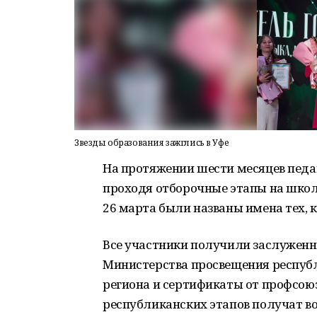
Звезды образования зажглись в Уфе
На протяжении шести месяцев педа
проходя отборочные этапы на школ
26 марта были названы имена тех, 
Все участники получили заслуженн
Министерства просвещения республ
региона и сертификаты от профсою
республиканских этапов получат в