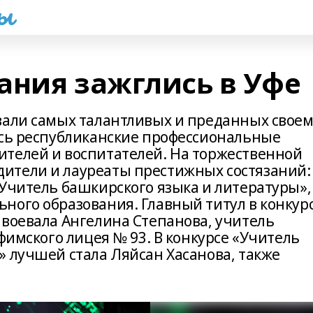
һы
ания зажглись в Уфе
вали самых талантливых и преданных своем
ись республиканские профессиональные
телей и воспитателей. На торжественной
ители и лауреаты престижных состязаний:
Учитель башкирского языка и литературы»,
ного образования. Главный титул в конкур
авоевала Ангелина Степанова, учитель
уфимского лицея № 93. В конкурсе «Учитель
» лучшей стала Ляйсан Хасанова, также