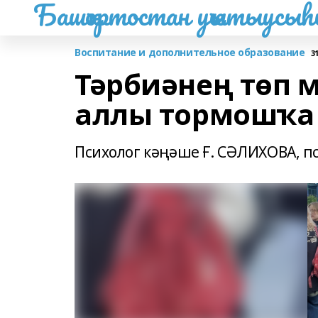
Башҡортостан уҡытыусы
Воспитание и дополнительное образование
3
Тәрбиәнең төп м
аллы тормошҡа 
Психолог кәңәше Ғ. СӘЛИХОВА, пс