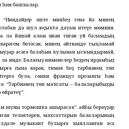
 һәм башҡалар.
. “Ниндәйҙер эште минһеҙ генә йә минең
артабан да шул юҫыҡта дауам итеүе мөмкин.
а ла йәшәй алам икән тигән уй баламдың
кәрәгем бөтәсәк, минең әйткәнде тыңламай
ҡыуҙар әсәгә балаһын ҡулынан ысҡындырмай,
 ла инде. Балағыҙ нимәнелер һеҙҙең ярҙамһыҙ
ырға ғына кәрәк, тимәк һеҙ тәрбиәнең төп
тергә була, сөнки француз прозаигы һәм
сә: “Тәрбиәнең төп маҡсаты – балаларыбыҙҙы
өйрәтеү”.
м шуны тормошҡа ашырасаҡ”. Ҡайһы берәүҙәр
алған теләктәрен, маҡсаттарын балаларының
лдәле музыкант булырға хыялланған әсә