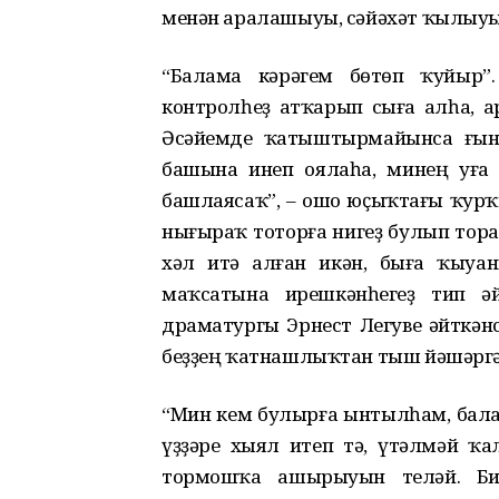
менән аралашыуы, сәйәхәт ҡылыуы
“Балама кәрәгем бөтөп ҡуйыр”
контролһеҙ атҡарып сыға алһа, 
Әсәйемде ҡатыштырмайынса ғын
башына инеп оялаһа, минең уға 
башлаясаҡ”, – ошо юҫыҡтағы ҡур
нығыраҡ тоторға нигеҙ булып тора
хәл итә алған икән, быға ҡыуан
маҡсатына ирешкәнһегеҙ тип әй
драматургы Эрнест Легуве әйткән
беҙҙең ҡатнашлыҡтан тыш йәшәргә 
“Мин кем булырға ынтылһам, бала
үҙҙәре хыял итеп тә, үтәлмәй ҡ
тормошҡа ашырыуын теләй. Би