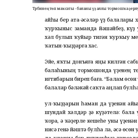
Тәрбиәнең төп маҡсаты - баланы үҙ аллы тормошҡа әҙерлә
Ҡайһы бер ата-әсәләр үҙ балалары
ҡурҡыныс заманда йәшәйбеҙ, күҙ
хәл булып ҡуйыр тигән ҡурҡыу ме
ҡатын-ҡыҙҙарға хас.
Эйе, яҡты донъяға яңы килгән саб
балаһының тормошонда үҙенең тө
иғтибарын биреп баға. “Балам өсө
балалар бәләкәй саҡта аңлап булһа 
ул-ҡыҙҙарын һаман да үҙенән айы
шундай хәлдәр ҙә күҙәтелә: бала 
ҡора, ә ҡәҙерле кешеһе уны үҙенә
нисә генә йәштә булһа ла, әсә өсө
да уларҙы бер туҡтауһыҙ ҡурсала