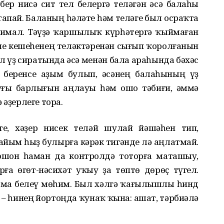
 бер нисә сит тел белергә теләгән әсә балаһы
апай. Баланың һәләте һәм теләге был осраҡта
тимал. Тәүҙә ҡаршылыҡ күрһәтергә ҡыймаған
ле кешеһенең теләктәренән сығып ҡоролғанын
л үҙ сиратында әсә менән бала араһында бәхәс
 беренсе аҙым булып, әсәнең балаһының үҙ
уғы барлығын аңлауы һәм ошо тәбиғи, әммә
 әҙерлеге тора.
тте, хәҙер нисек теләй шулай йәшәһен тип,
йым һыҙ булырға кәрәк тигәнде лә аңлатмай.
ошон һаман да контролдә тоторға маташыу,
ға өгөт-нәсихәт уҡыу ҙа төптө дөрөҫ түгел.
ама белеү мөһим. Был хәлгә ҡағылышлы һинд
 – һинең йортоңда ҡунаҡ ҡына: ашат, тәрбиәлә