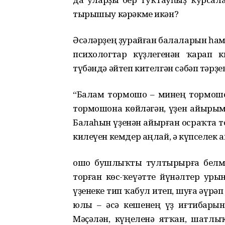
тырышыу кәрәкме икән?
Әсәләрҙең ҙурайған балаларын һам
психологтар күҙлегенән ҡарап к
түбәндә әйтеп кителгән сәбәп тәрҙе
“Балам тормошо – минең тормош
тормошона көйләгән, үҙен айырым 
Балаһын үҙенән айырған осраҡта
килеүен кемдер аңлай, ә күпселек а
ошо бушлыҡты тултырырға белмә
торған көс-ҡеүәтте йүнәлтер уры
үҙенеке тип ҡабул итеп, шуға әүрәп
юлы – әсә кешенең үҙ иғтибарын
Мәҫәлән, күңеленә ятҡан, шатлы