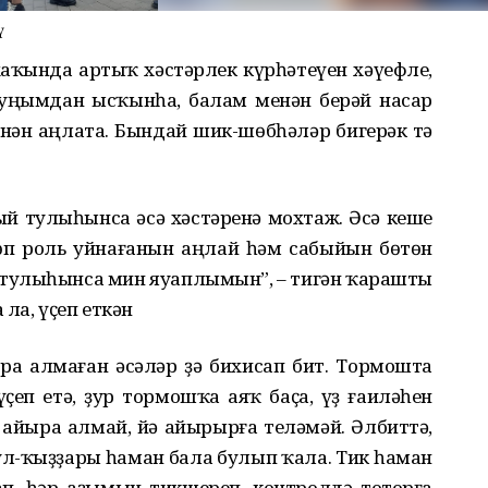
ү
 хаҡында артыҡ хәстәрлек күрһәтеүен хәүефле,
 уңымдан ысҡынһа, балам менән берәй насар
нән аңлата. Бындай шик-шөбһәләр бигерәк тә
ый тулыһынса әсә хәстәренә мохтаж. Әсә кеше
п роль уйнағанын аңлай һәм сабыйын бөтөн
н тулыһынса мин яуаплымын”, – тигән ҡарашты
ла, үҫеп еткән
ра алмаған әсәләр ҙә бихисап бит. Тормошта
үҫеп етә, ҙур тормошҡа аяҡ баҫа, үҙ ғаиләһен
н айыра алмай, йә айырырға теләмәй. Әлбиттә,
н ул-ҡыҙҙары һаман бала булып ҡала. Тик һаман
п, һәр аҙымын тикшереп, контролдә тоторға