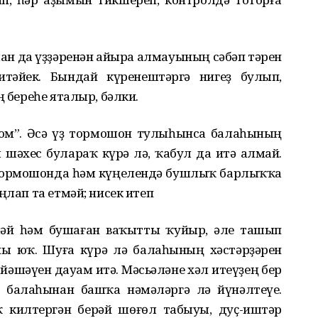
ан да үҙҙәренән айыра алмауының сәбәп тәрен
итәйек. Бындай күренештәргә нигеҙ булып,
ң береһе яталыр, бәлки.
ом”. Әсә үҙ тормошон тулыһынса балаһының
шәхес булараҡ күрә лә, ҡабул да итә алмай.
 тормошонда һәм күңелендә бушлыҡ барлыҡҡа
ңлап та етмәй; нисек итеп
й һәм бушаған ваҡытты ҡуйыр, әле ташып
ны юҡ. Шуға күрә лә балаһының хәстәрҙәрен
 йәшәүен дауам итә. Мәсьәләне хәл итеүҙең бер
 балаһынан башҡа нәмәләргә лә йүнәлтеүе.
ҡ килтергән берәй шөғөл табыуы, дуҫ-иштәр