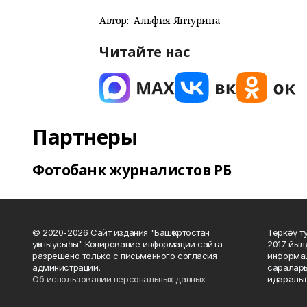
Автор:
Альфия Янтурина
Читайте нас
Партнеры
Фотобанк журналистов РБ
© 2020-2026 Сайт издания "Башҡортостан
Теркәү т
уҡытыусыһы" Копирование информации сайта
2017 йыл
разрешено только с письменного согласия
информац
администрации.
саралары
Об использовании персональных данных
идаралығ