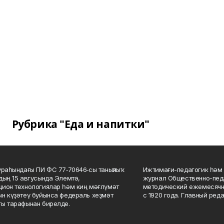
Рубрика "Еда и напитки"
ураһындағы ПИ ФС 77‑70646‑сы таныҡлыҡ
Ижтимағи-педагогик һәм 
дың 15 авгусында Элемтә,
журнал Общественно-педа
ион технологиялар һәм киң мәғлүмәт
методический ежемесячн
н күҙәтеү буйынса федераль хеҙмәт
с 1920 года. Главный реда
ы тарафынан бирелде.