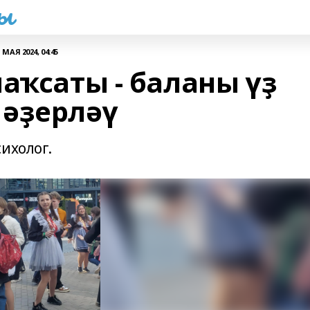
һы
1 МАЯ 2024, 04:45
аҡсаты - баланы үҙ
әҙерләү
ихолог.