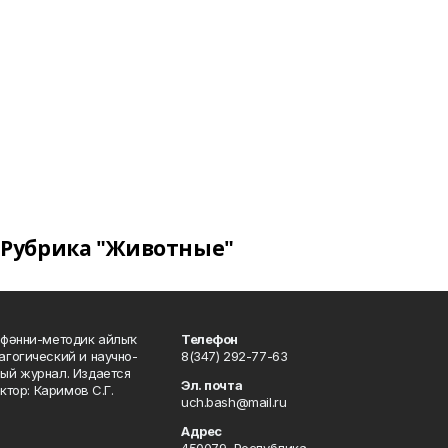
Рубрика "Животные"
фәнни-методик айлыҡ
Телефон
гогический и научно-
8(347) 292-77-63
ый журнал. Издается
Эл. почта
ктор: Каримов С.Г.
uch.bash@mail.ru
Адрес