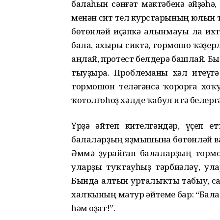
балаһын сәнғәт мәктәбенә әйҙәһә,
менән сит тел курстарының юлын т
бөтөнләй иҫәпкә алынмауы ла их
бала, ахыры сиктә, тормошо ҡәҙер
аңлай, протест белдерә башлай. Бы
тыуҙыра. Проблеманы хәл итеүгә
тормошон теләгәнсә ҡорорға хоҡ
ҡотолғоһоҙ хәлде ҡабул итә белергә
Үрҙә әйтеп кителгәндәр, үҫеп е
балаларҙың яҙмышына бөтөнләй ва
Әммә ҙурайған балаларҙың торм
уларҙы туҡтауһыҙ тәрбиәләү, улар
Бында алтын урталыҡты табыу, с
халҡының матур әйтеме бар: “Бала
һәм оҙат!”.