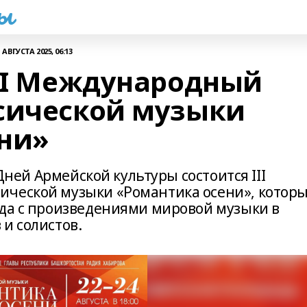
һы
1 АВГУСТА 2025, 06:13
III Международный
сической музыки
ни»
 Дней Армейской культуры состоится III
ической музыки «Романтика осени», котор
ода с произведениями мировой музыки в
и солистов.