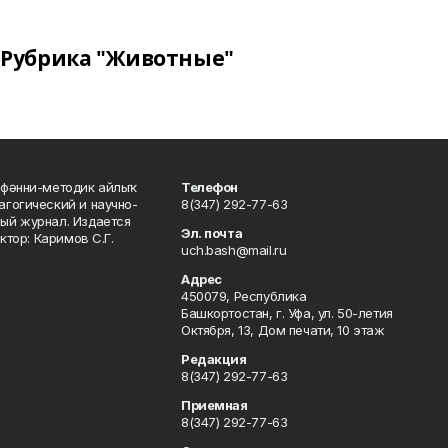
Рубрика "Животные"
фәнни-методик айлыҡ
Телефон
гогический и научно-
8(347) 292-77-63
ый журнал. Издается
Эл. почта
ктор: Каримов С.Г.
uch.bash@mail.ru
Адрес
450079, Республика
Башкортостан, г. Уфа, ул. 50-летия
Октября, 13, Дом печати, 10 этаж
Редакция
8(347) 292-77-63
Приемная
8(347) 292-77-63