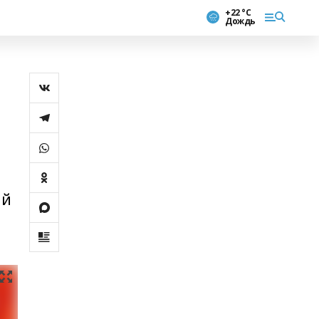
+22 °С
Дождь
ый