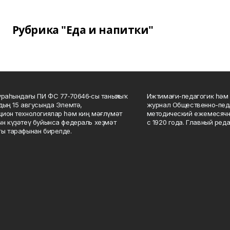
Рубрика "Еда и напитки"
ураһындағы ПИ ФС 77‑70646‑сы таныҡлыҡ
Ижтимағи-педагогик һәм 
дың 15 авгусында Элемтә,
журнал Общественно-педа
ион технологиялар һәм киң мәғлүмәт
методический ежемесячн
н күҙәтеү буйынса федераль хеҙмәт
с 1920 года. Главный реда
ы тарафынан бирелде.