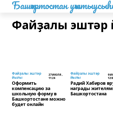
Башҡортостан уҡытыусы
Файҙалы эштәр
Файҙалы эштәр
Файҙалы эштәр
27 ИЮЛЯ ,
9 И
йылы
йылы
11:24
12:0
Оформить
Радий Хабиров вр
компенсацию за
награды жителям
школьную форму в
Башкортостана
Башкортостане можно
будет онлайн