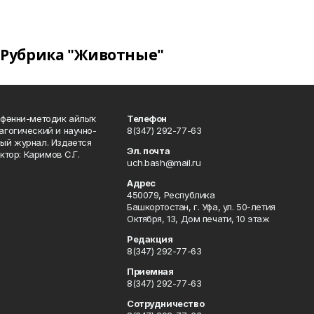
Рубрика "Животные"
фәнни-методик айлыҡ
Телефон
гогический и научно-
8(347) 292-77-63
ый журнал. Издается
Эл. почта
ктор: Каримов С.Г.
uch.bash@mail.ru
Адрес
450079, Республика
Башкортостан, г. Уфа, ул. 50-летия
Октября, 13, Дом печати, 10 этаж
Редакция
8(347) 292-77-63
Приемная
8(347) 292-77-63
Сотрудничество