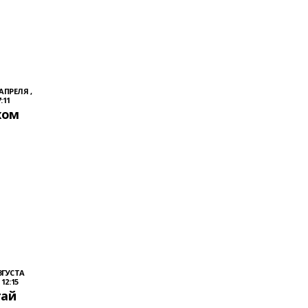
 АПРЕЛЯ ,
:11
хом
ВГУСТА
 12:15
тай