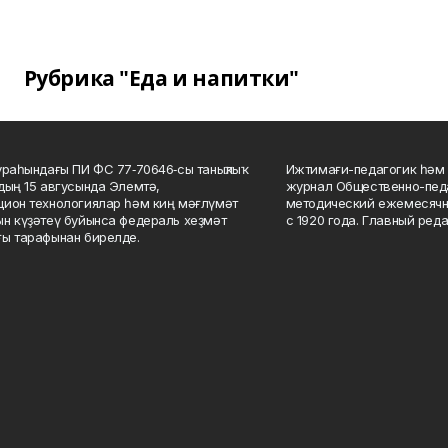
Рубрика "Еда и напитки"
ураһындағы ПИ ФС 77‑70646‑сы таныҡлыҡ
Ижтимағи-педагогик һәм 
дың 15 авгусында Элемтә,
журнал Общественно-педа
ион технологиялар һәм киң мәғлүмәт
методический ежемесячн
н күҙәтеү буйынса федераль хеҙмәт
с 1920 года. Главный реда
ы тарафынан бирелде.