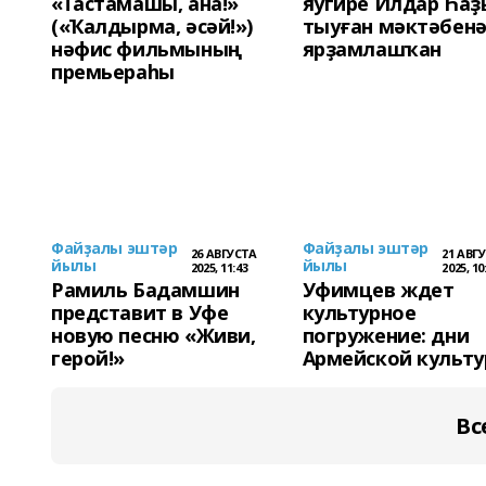
«Тастамашы, ана!»
яугире Илдар Һаҙ
(«Ҡалдырма, әсәй!»)
тыуған мәктәбен
нәфис фильмының
ярҙамлашҡан
премьераһы
Файҙалы эштәр
Файҙалы эштәр
26 АВГУСТА
21 АВГ
йылы
йылы
2025, 11:43
2025, 10
Рамиль Бадамшин
Уфимцев ждет
представит в Уфе
культурное
новую песню «Живи,
погружение: дни
герой!»
Армейской культ
Вс