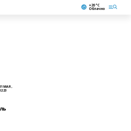
+20 °С
Облачно
21 МАЯ ,
12:23
ль