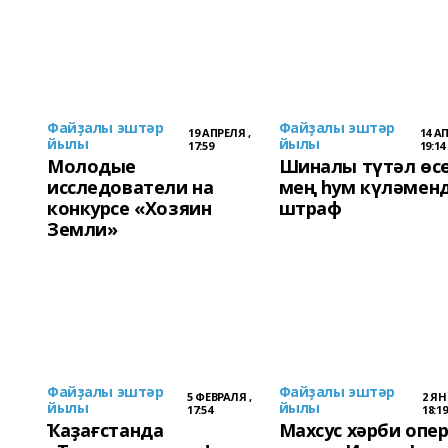
Файҙалы эштәр
Файҙалы эштәр
19 АПРЕЛЯ ,
14 А
йылы
йылы
17:59
19:14
Молодые
Шиналы түтәл өсөн
исследователи на
мең һум күләмен
конкурсе «Хозяин
штраф
Земли»
Файҙалы эштәр
Файҙалы эштәр
5 ФЕВРАЛЯ ,
2 ЯН
йылы
йылы
17:54
18:19
Ҡаҙағстанда
Махсус хәрби опе