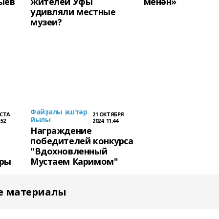
ыев
жителей Уфы
менән»
ә
удивляли местные
музеи?
Файҙалы эштәр
УСТА
21 ОКТЯБРЯ
йылы
:52
2024, 11:44
Награждение
победителей конкурса
"Вдохновленный
уры
Мустаем Каримом"
е материалы