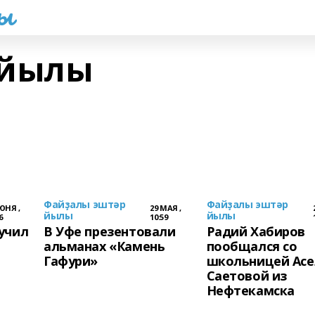
һы
 йылы
Файҙалы эштәр
Файҙалы эштәр
ЮНЯ ,
29 МАЯ ,
йылы
йылы
6
10:59
учил
В Уфе презентовали
Радий Хабиров
альманах «Камень
пообщался со
Гафури»
школьницей Асе
Саетовой из
Нефтекамска