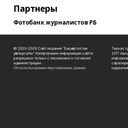
Партнеры
Фотобанк журналистов РБ
© 2020-2026 Сайт издания "Башҡортостан
Теркәү т
уҡытыусыһы" Копирование информации сайта
2017 йыл
разрешено только с письменного согласия
информац
администрации.
саралары
Об использовании персональных данных
идаралығ