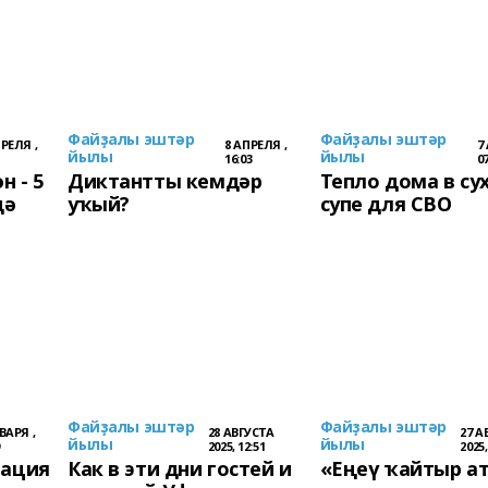
Файҙалы эштәр
Файҙалы эштәр
ПРЕЛЯ ,
8 АПРЕЛЯ ,
7
йылы
йылы
16:03
07
 - 5
Диктантты кемдәр
Тепло дома в су
дә
уҡый?
супе для СВО
Файҙалы эштәр
Файҙалы эштәр
ВАРЯ ,
28 АВГУСТА
27 А
йылы
йылы
2025, 12:51
2025,
рация
Как в эти дни гостей и
«Еңеү ҡайтыр а